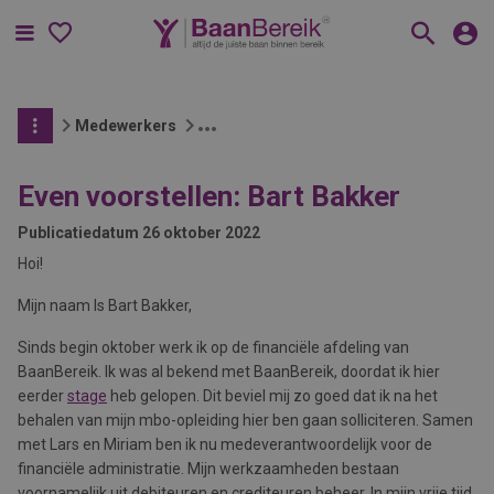
Menu
Medewerkers
Even voorstellen: Bart Bakker
Publicatiedatum
26 oktober 2022
Hoi!
Mijn naam Is Bart Bakker,
Sinds begin oktober werk ik op de financiële afdeling van
BaanBereik. Ik was al bekend met BaanBereik, doordat ik hier
eerder
stage
heb gelopen. Dit beviel mij zo goed dat ik na het
behalen van mijn mbo-opleiding hier ben gaan solliciteren. Samen
met Lars en Miriam ben ik nu medeverantwoordelijk voor de
financiële administratie. Mijn werkzaamheden bestaan
voornamelijk uit debiteuren en crediteuren beheer. In mijn vrije tijd