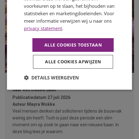
voorkeuren op te slaan, het bijhouden van
statistieken en marketingdoeleinden. Voor
meer informatie verwijzen wij u naar ons
privacy statement
.
ALLE COOKIES TOESTAAN
ALLE COOKIES AFWIJZEN
DETAILS WEERGEVEN
Waarom de bouwvak hét moment is om op zoek te gaan
naar een nieuwe baan
Publicatiedatum
27 juli 2026
Auteur
Mayra Wokke
Veel mensen denken dat solliciteren tijdens de bouwvak
weinig zin heeft. Toch is juist deze periode een slim
moment om op zoek te gaan naar een nieuwe baan. In
deze blog lees je waarom.