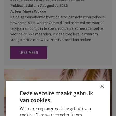
Publicatiedatum
7 augustus 2026
Auteur
Mayra Wokke
Na de zomervakantie komt de arbeidsmarkt weer volop in
beweging. Voor werkgevers is dit hét moment om vooruit
te kijken en op tijd in te spelen op de personeelsbehoefte
voor de drukke maanden. In deze blog lees je waarom
vroeg starten met werven het verschil kan maken.
LEES MEER
×
Deze website maakt gebruik
van cookies
Wij maken op onze website gebruik van
cookies. Deze worden gebruikt om