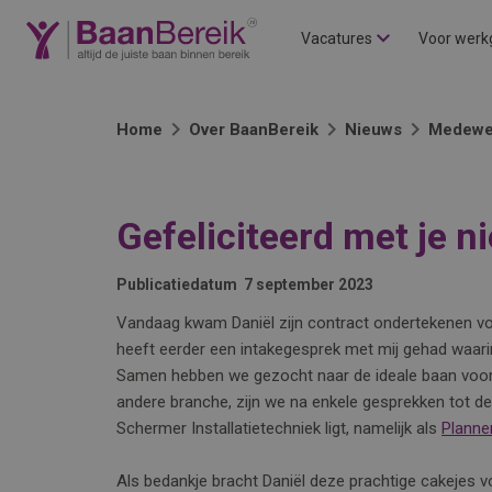
Vacatures
Voor werk
Home
Over BaanBereik
Nieuws
Medewe
Gefeliciteerd met je n
Publicatiedatum
7 september 2023
Vandaag kwam Daniël zijn contract ondertekenen voor
heeft eerder een intakegesprek met mij gehad waarin h
Samen hebben we gezocht naar de ideale baan voor 
andere branche, zijn we na enkele gesprekken tot d
Schermer Installatietechniek ligt, namelijk als
Planne
Als bedankje bracht Daniël deze prachtige cakejes v