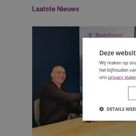
Laatste Nieuws
Deze websit
Wij maken op onz
het bijhouden van
ons
privacy stat
DETAILS WE