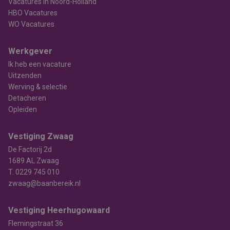
Vacatures in Noord-Holland
HBO Vacatures
WO Vacatures
Werkgever
Ik heb een vacature
Uitzenden
Werving & selectie
Detacheren
Opleiden
Vestiging Zwaag
De Factorij 2d
1689 AL Zwaag
T.
0229 745 010
zwaag@baanbereik.nl
Vestiging Heerhugowaard
Flemingstraat 36