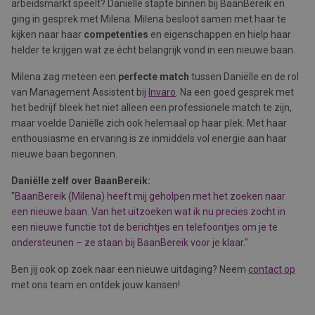
arbeidsmarkt speelt? Daniëlle stapte binnen bij BaanBereik en
ging in gesprek met Milena. Milena besloot samen met haar te
kijken naar haar
competenties
en eigenschappen en hielp haar
helder te krijgen wat ze écht belangrijk vond in een nieuwe baan.
Milena zag meteen een
perfecte match
tussen Daniëlle en de rol
van Management Assistent bij
Invaro
. Na een goed gesprek met
het bedrijf bleek het niet alleen een professionele match te zijn,
maar voelde Daniëlle zich ook helemaal op haar plek. Met haar
enthousiasme en ervaring is ze inmiddels vol energie aan haar
nieuwe baan begonnen.
Daniëlle zelf over BaanBereik:
"BaanBereik (Milena) heeft mij geholpen met het zoeken naar
een nieuwe baan. Van het uitzoeken wat ik nu precies zocht in
een nieuwe functie tot de berichtjes en telefoontjes om je te
ondersteunen – ze staan bij BaanBereik voor je klaar."
Ben jij ook op zoek naar een nieuwe uitdaging? Neem
contact op
met ons team en ontdek jouw kansen!