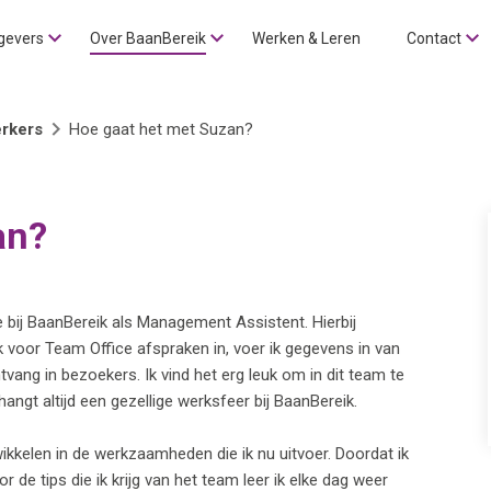
gevers
Over BaanBereik
Werken & Leren
Contact
rkers
Hoe gaat het met Suzan?
an?
 bij BaanBereik als Management Assistent. Hierbij
k voor Team Office afspraken in, voer ik gegevens in van
tvang in bezoekers. Ik vind het erg leuk om in dit team te
hangt altijd een gezellige werksfeer bij BaanBereik.
kkelen in de werkzaamheden die ik nu uitvoer. Doordat ik
 de tips die ik krijg van het team leer ik elke dag weer