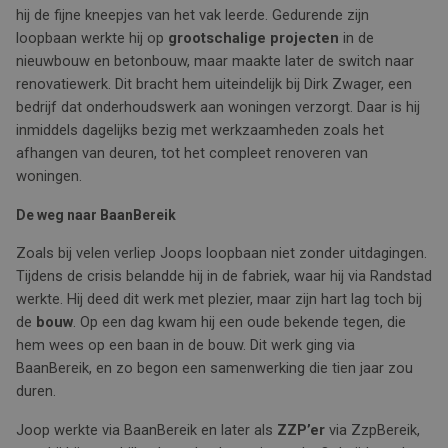
hij de fijne kneepjes van het vak leerde. Gedurende zijn
loopbaan werkte hij op
grootschalige projecten
in de
nieuwbouw en betonbouw, maar maakte later de switch naar
renovatiewerk. Dit bracht hem uiteindelijk bij Dirk Zwager, een
bedrijf dat onderhoudswerk aan woningen verzorgt. Daar is hij
inmiddels dagelijks bezig met werkzaamheden zoals het
afhangen van deuren, tot het compleet renoveren van
woningen.
De weg naar BaanBereik
Zoals bij velen verliep Joops loopbaan niet zonder uitdagingen.
Tijdens de crisis belandde hij in de fabriek, waar hij via Randstad
werkte. Hij deed dit werk met plezier, maar zijn hart lag toch bij
de
bouw
. Op een dag kwam hij een oude bekende tegen, die
hem wees op een baan in de bouw. Dit werk ging via
BaanBereik, en zo begon een samenwerking die tien jaar zou
duren.
Joop werkte via BaanBereik en later als
ZZP’er
via ZzpBereik,