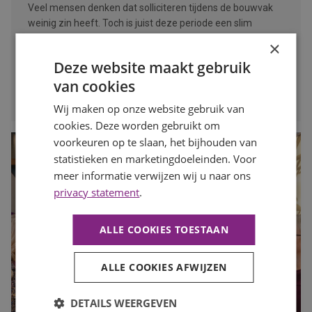
Veel mensen denken dat solliciteren tijdens de bouwvak
weinig zin heeft. Toch is juist deze periode een slim
moment om op zoek te gaan naar een nieuwe baan. In
×
deze blog lees je waarom.
Deze website maakt gebruik
van cookies
LEES MEER
Wij maken op onze website gebruik van
cookies. Deze worden gebruikt om
voorkeuren op te slaan, het bijhouden van
statistieken en marketingdoeleinden. Voor
meer informatie verwijzen wij u naar ons
privacy statement
.
ALLE COOKIES TOESTAAN
ALLE COOKIES AFWIJZEN
DETAILS WEERGEVEN