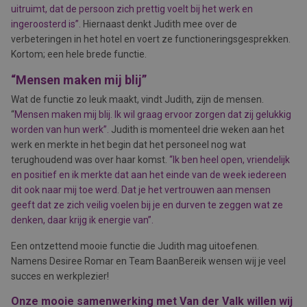
uitruimt, dat de persoon zich prettig voelt bij het werk en
ingeroosterd is”.
Hiernaast denkt Judith mee over de
verbeteringen in het hotel en voert ze functioneringsgesprekken.
Kortom; een hele brede functie.
“Mensen maken mij blij”
Wat de functie zo leuk maakt, vindt Judith, zijn de mensen.
“
Mensen maken mij blij. Ik wil graag ervoor zorgen dat zij gelukkig
worden van hun werk”.
Judith is momenteel drie weken aan het
werk en merkte in het begin dat het personeel nog wat
terughoudend was over haar komst.
“Ik ben heel open, vriendelijk
en positief en ik merkte dat aan het einde van de week iedereen
dit ook naar mij toe werd. Dat je het vertrouwen aan mensen
geeft dat ze zich veilig voelen bij je en durven te zeggen wat ze
denken, daar krijg ik energie van”.
Een ontzettend mooie functie die Judith mag uitoefenen.
Namens Desiree Romar en Team BaanBereik wensen wij je veel
succes en werkplezier!
Onze mooie samenwerking met Van der Valk willen wij