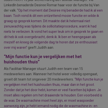
LinkedIn benaderde Desiree Romar haar voor de functie bij Van
der valk. “
Op het moment dat Desiree mij benaderde had ik al een
baan. Toch vond ik dit een ontzettend mooie functie en wilde ik
graag op gesprek komen. Dit maakte dat ik helemaal niet
zenuwachtig was tijdens de sollicitatieprocedure, want ik had
niets te verliezen. Ik vond het super leuk om in gesprek te gaan en
dit heb ik ook overgebracht, denk ik. Ik ben er heengegaan als
mezelf en kreeg de volgende dag te horen dat ze enthousiast
over mij waren”
geeft Judith aan.
“Mijn functie kun je vergelijken met het
huishouden thuis”
Als Facilitair Manager stuurt Judith een team van 15
medewerkers aan. Wanneer het hotel weer volledig opengaat,
groeit dit team tot ongeveer 20 medewerkers.
“Mijn functie kun je
vergelijken met het huishouden thuis, maar dan in het groot.
Zonder dat je het door hebt, komen er veel facetten bij kijken. Je
moet alles regelen om het draaiende te houden. Een voorbeeld is
de was. De wasmachine moet heel zijn, er moet waspoeder
aanwezig zijn, je hebt iemand nodig die de wasmachine in- en