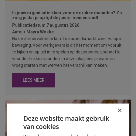
Is jouw organisatie klaar voor de drukke maanden? Zo
zorg je dat je op tijd de juiste mensen vindt
Publicatiedatum
7 augustus 2026
Auteur
Mayra Wokke
Na de zomervakantie komt de arbeidsmarkt weer volop in
beweging. Voor werkgevers is dit hét moment om vooruit
te kijken en op tijd in te spelen op de personeelsbehoefte
voor de drukke maanden. In deze blog lees je waarom
vroeg starten met werven het verschil kan maken.
LEES MEER
×
Deze website maakt gebruik
van cookies