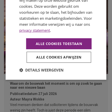
Wij maken op onze website gebruik van
cookies. Deze worden gebruikt om
voorkeuren op te slaan, het bijhouden van
statistieken en marketingdoeleinden. Voor
meer informatie verwijzen wij u naar ons
privacy statement
.
ALLE COOKIES TOESTAAN
ALLE COOKIES AFWIJZEN
DETAILS WEERGEVEN
Waarom de bouwvak hét moment is om op zoek te gaan
naar een nieuwe baan
Publicatiedatum
27 juli 2026
Auteur
Mayra Wokke
Veel mensen denken dat solliciteren tijdens de bouwvak
weinig zin heeft. Toch is juist deze periode een slim