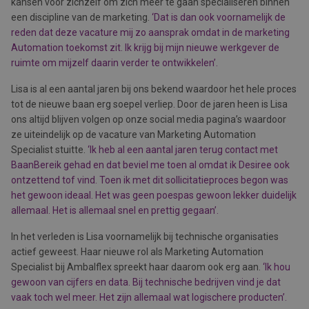
kansen voor zichzelf om zich meer te gaan specialiseren binnen
een discipline van de marketing.
‘Dat is dan ook voornamelijk de
reden dat deze vacature mij zo aansprak omdat in de marketing
Automation toekomst zit. Ik krijg bij mijn nieuwe werkgever de
ruimte om mijzelf daarin verder te ontwikkelen’.
Lisa is al een aantal jaren bij ons bekend waardoor het hele proces
tot de nieuwe baan erg soepel verliep. Door de jaren heen is Lisa
ons altijd blijven volgen op onze social media pagina’s waardoor
ze uiteindelijk op de vacature van Marketing Automation
Specialist stuitte.
‘Ik heb al een aantal jaren terug contact met
BaanBereik gehad en dat beviel me toen al omdat ik Desiree ook
ontzettend tof vind. Toen ik met dit sollicitatieproces begon was
het gewoon ideaal. Het was geen poespas gewoon lekker duidelijk
allemaal. Het is allemaal snel en prettig gegaan’.
In het verleden is Lisa voornamelijk bij technische organisaties
actief geweest. Haar nieuwe rol als Marketing Automation
Specialist bij Ambalflex spreekt haar daarom ook erg aan.
‘Ik hou
gewoon van cijfers en data. Bij technische bedrijven vind je dat
vaak toch wel meer. Het zijn allemaal wat logischere producten’.