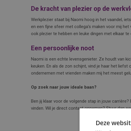
De kracht van plezier op de werkv
Werkplezier staat bij Naomi hoog in het vaandel, iets 
en een fijne sfeer met collega’s maken voor mij het v
ook plezier te hebben en leuke dingen met elkaar te
Een persoonlijke noot
Naomi is een echte levensgenieter. Ze houdt van kic
keuken. En als de zon schijnt, vind je haar het liefst
ondernemen met vrienden maken mij het meest gelu
Op zoek naar jouw ideale baan?
Ben jij klaar voor de volgende stap in jouw carrière
vinden. Wil je direct contact opnemen? Stuur dan e
Deze websit