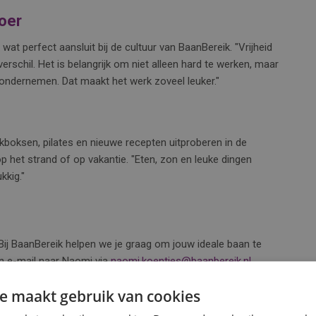
loer
wat perfect aansluit bij de cultuur van BaanBereik. "Vrijheid
erschil. Het is belangrijk om niet alleen hard te werken, maar
 ondernemen. Dat maakt het werk zoveel leuker."
kboksen, pilates en nieuwe recepten uitproberen in de
 op het strand of op vakantie. "Eten, zon en leuke dingen
kkig."
? Bij BaanBereik helpen we je graag om jouw ideale baan te
en e-mail naar Naomi via
naomi.koentjes@baanbereik.nl
.
e maakt gebruik van cookies