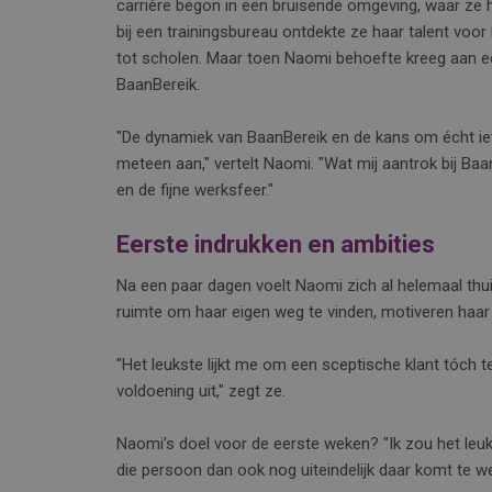
carrière begon in een bruisende omgeving, waar ze h
bij een trainingsbureau ontdekte ze haar talent voo
tot scholen. Maar toen Naomi behoefte kreeg aan e
BaanBereik.
"De dynamiek van BaanBereik en de kans om écht iet
meteen aan," vertelt Naomi. "Wat mij aantrok bij Ba
en de fijne werksfeer."
Eerste indrukken en ambities
Na een paar dagen voelt Naomi zich al helemaal thuis
ruimte om haar eigen weg te vinden, motiveren haa
"Het leukste lijkt me om een sceptische klant tóch t
voldoening uit," zegt ze.
Naomi’s doel voor de eerste weken? "Ik zou het leuk
die persoon dan ook nog uiteindelijk daar komt te wer