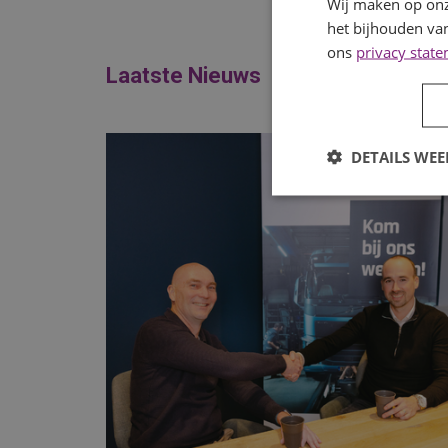
Wij maken op onz
het bijhouden van
ons
privacy stat
Laatste Nieuws
DETAILS WE