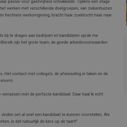
aar passie voor gastvrijheid ontwikkelde. Tijdens een stage
r het werken met verschillende doelgroepen, van ziekenhuizen
en hechtere werkomgeving, bracht haar zoektocht haar naar
s bij te dragen aan bedrijven en kandidaten sprak me
anBereik zijn het grote team, de goede arbeidsvoorwaarden
. Het contact met collega’s, de afwisseling in taken en de
r enorm.
e verrassen met de perfecte kandidaat. Daar haal ik echt
 vinden om al snel een kandidaat te kunnen voorstellen. Als
ken, is dat natuurlijk de kers op de taart!"