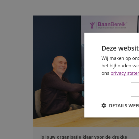
Deze websit
Wij maken op onz
het bijhouden van
ons
privacy stat
DETAILS WE
Is jouw organisatie klaar voor de drukke