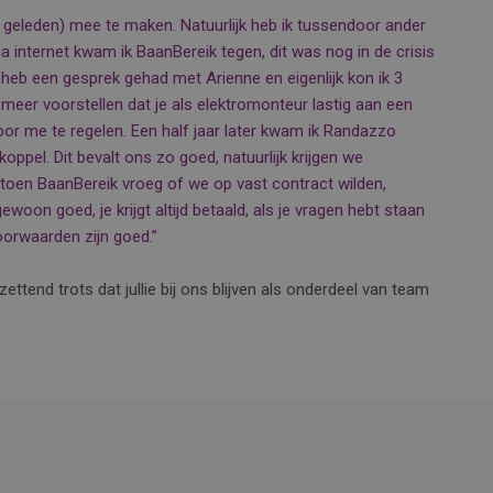
r geleden) mee te maken. Natuurlijk heb ik tussendoor ander
a internet kwam ik BaanBereik tegen, dit was nog in de crisis
k heb een gesprek gehad met Arienne en eigenlijk kon ik 3
et meer voorstellen dat je als elektromonteur lastig aan een
r me te regelen. Een half jaar later kwam ik Randazzo
koppel. Dit bevalt ons zo goed, natuurlijk krijgen we
 toen BaanBereik vroeg of we op vast contract wilden,
ewoon goed, je krijgt altijd betaald, als je vragen hebt staan
 voorwaarden zijn goed.”
ttend trots dat jullie bij ons blijven als onderdeel van team