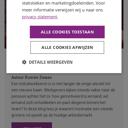
statistieken en marketingdoeleinden. Voor
meer informatie verwijzen wij u naar ons
privacy statement
.
ALLE COOKIES TOESTAAN
ALLE COOKIES AFWIJZEN
Waarom motivatie steeds belangrijker wordt dan een
DETAILS WEERGEVEN
perfect cv
Publicatiedatum
10 juli 2026
Auteur
Romée Zwaan
Een indrukwekkend cv is niet langer de enige sleutel tot
een nieuwe baan. Werkgevers kijken steeds vaker naar de
persoon achter het cv: hoe gemotiveerd is iemand, wil
iemand zich ontwikkelen en past diegene binnen het
team? In deze blog lees je waarom motivatie een steeds
grotere rol speelt op de huidige arbeidsmarkt.