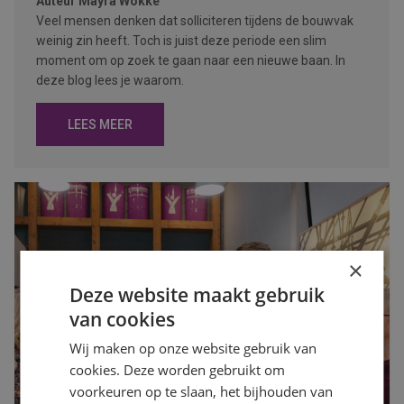
Auteur
Mayra Wokke
Veel mensen denken dat solliciteren tijdens de bouwvak
weinig zin heeft. Toch is juist deze periode een slim
moment om op zoek te gaan naar een nieuwe baan. In
deze blog lees je waarom.
LEES MEER
×
Deze website maakt gebruik
van cookies
Wij maken op onze website gebruik van
cookies. Deze worden gebruikt om
voorkeuren op te slaan, het bijhouden van