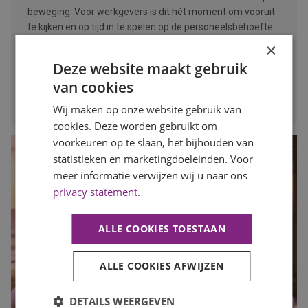
beweging. Voor werkgevers is dit hét moment om vooruit
te kijken en op tijd in te spelen op de personeelsbehoefte
voor de drukke maanden. In deze blog lees je waarom
×
vroeg starten met werven het verschil kan maken.
Deze website maakt gebruik
van cookies
LEES MEER
Wij maken op onze website gebruik van
cookies. Deze worden gebruikt om
voorkeuren op te slaan, het bijhouden van
statistieken en marketingdoeleinden. Voor
meer informatie verwijzen wij u naar ons
privacy statement
.
ALLE COOKIES TOESTAAN
ALLE COOKIES AFWIJZEN
DETAILS WEERGEVEN