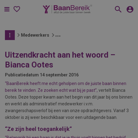
Menu
Medewerkers
Uitzendkracht aan het woord –
Bianca Ootes
Publicatiedatum
14 september 2016
“BaanBereik heeft me echt geholpen om de juiste baan binnen
bereik te vinden. Ze zoeken echt wat bij je past”,
vertelt Bianca
Ootes. Deze topper kwam aan het begin van dit jaar bij ons binnen
en werkt als administratief medewerker i.v.m.
zwangerschapsverlof bij een van onze opdrachtgevers. Vanaf 3
oktober is zij weer beschikbaar voor een uitdagende baan.
“Ze zijn heel toegankelijk”
“Belangrijk bij een baan is dat je je thuis voelt binnen het bedrijf.