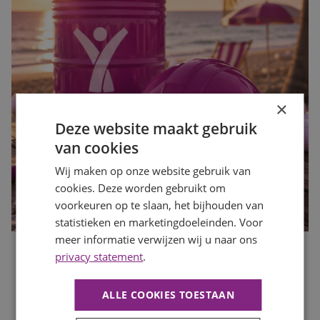
×
Deze website maakt gebruik
van cookies
Wij maken op onze website gebruik van
cookies. Deze worden gebruikt om
voorkeuren op te slaan, het bijhouden van
statistieken en marketingdoeleinden. Voor
meer informatie verwijzen wij u naar ons
privacy statement
.
Waarom de bouwvak hét moment is om op zoek te gaan
naar een nieuwe baan
Publicatiedatum
27 juli 2026
ALLE COOKIES TOESTAAN
Auteur
Mayra Wokke
Veel mensen denken dat solliciteren tijdens de bouwvak