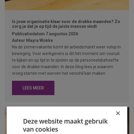
Is jouw organisatie klaar voor de drukke maanden? Zo
zorg je dat je op tijd de juiste mensen vindt
Publicatiedatum
7 augustus 2026
Auteur
Mayra Wokke
Na de zomervakantie komt de arbeidsmarkt weer volop in
beweging. Voor werkgevers is dit hét moment om vooruit
te kijken en op tijd in te spelen op de personeelsbehoefte
voor de drukke maanden. In deze blog lees je waarom
vroeg starten met werven het verschil kan maken.
LEES MEER
×
Deze website maakt gebruik
van cookies