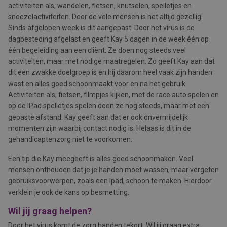
activiteiten als; wandelen, fietsen, knutselen, spelletjes en
snoezelactiviteiten. Door de vele mensen is het altijd gezellig.
Sinds afgelopen week is dit aangepast. Door het virus is de
dagbesteding afgelast en geeft Kay 5 dagen in de week één op
één begeleiding aan een cliënt. Ze doen nog steeds veel
activiteiten, maar met nodige maatregelen. Zo geeft Kay aan dat
dit een zwakke doelgroep is en hij daarom heel vaak zijn handen
wast en alles goed schoonmaakt voor en na het gebruik.
Activiteiten als; fietsen, filmpjes kijken, met de race auto spelen en
op de IPad spelletjes spelen doen ze nog steeds, maar met een
gepaste afstand. Kay geeft aan dat er ook onvermijdelijk
momenten zijn waarbij contact nodig is. Helaas is dit in de
gehandicaptenzorg niet te voorkomen.
Een tip die Kay meegeeft is alles goed schoonmaken. Veel
mensen onthouden dat je je handen moet wassen, maar vergeten
gebruiksvoorwerpen, zoals een Ipad, schoon te maken. Hierdoor
verklein je ook de kans op besmetting.
Wil jij graag helpen?
Door het virus komt de zorg handen tekort. Wil jij graag extra