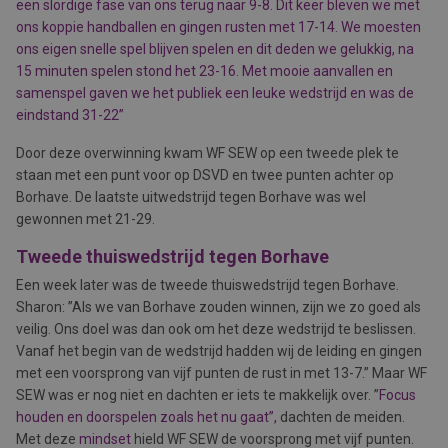
een slordige fase van ons terug naar 9-8. Dit keer bleven we met
ons koppie handballen en gingen rusten met 17-14. We moesten
ons eigen snelle spel blijven spelen en dit deden we gelukkig, na
15 minuten spelen stond het 23-16. Met mooie aanvallen en
samenspel gaven we het publiek een leuke wedstrijd en was de
eindstand 31-22”
Door deze overwinning kwam WF SEW op een tweede plek te
staan met een punt voor op DSVD en twee punten achter op
Borhave. De laatste uitwedstrijd tegen Borhave was wel
gewonnen met 21-29.
Tweede thuiswedstrijd tegen Borhave
Een week later was de tweede thuiswedstrijd tegen Borhave.
Sharon: ”Als we van Borhave zouden winnen, zijn we zo goed als
veilig. Ons doel was dan ook om het deze wedstrijd te beslissen.
Vanaf het begin van de wedstrijd hadden wij de leiding en gingen
met een voorsprong van vijf punten de rust in met 13-7.” Maar WF
SEW was er nog niet en dachten er iets te makkelijk over. ”
Focus
houden en doorspelen zoals het nu gaat”,
dachten de meiden.
Met deze
mindset
hield WF SEW de voorsprong met vijf punten.