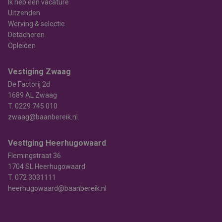
Ik heb een vacature
Uitzenden
Werving & selectie
Detacheren
Opleiden
Vestiging Zwaag
De Factorij 2d
1689 AL Zwaag
T.
0229 745 010
zwaag@baanbereik.nl
Vestiging Heerhugowaard
Flemingstraat 36
1704 SL Heerhugowaard
T.
072 3031111
heerhugowaard@baanbereik.nl