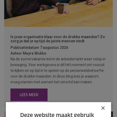
Is jouw organisatie klaar voor de drukke maanden? Zo
zorg je dat je op tijd de juiste mensen vindt
Publicatiedatum
7 augustus 2026
Auteur
Mayra Wokke
Na de zomervakantie komt de arbeidsmarkt weer volop in
beweging. Voor werkgevers is dit hét moment om vooruit
te kijken en op tijd in te spelen op de personeelsbehoefte
voor de drukke maanden. In deze blog lees je waarom
vroeg starten met werven het verschil kan maken.
LEES MEER
×
Deze website maakt gebruik