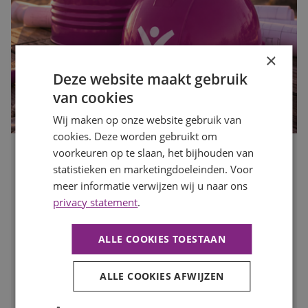
×
Deze website maakt gebruik
van cookies
Wij maken op onze website gebruik van
cookies. Deze worden gebruikt om
voorkeuren op te slaan, het bijhouden van
Waarom de bouwvak hét moment is om op zoek te gaan
statistieken en marketingdoeleinden. Voor
naar een nieuwe baan
meer informatie verwijzen wij u naar ons
Publicatiedatum
27 juli 2026
privacy statement
.
Auteur
Mayra Wokke
Veel mensen denken dat solliciteren tijdens de bouwvak
weinig zin heeft. Toch is juist deze periode een slim
ALLE COOKIES TOESTAAN
moment om op zoek te gaan naar een nieuwe baan. In
deze blog lees je waarom.
ALLE COOKIES AFWIJZEN
LEES MEER