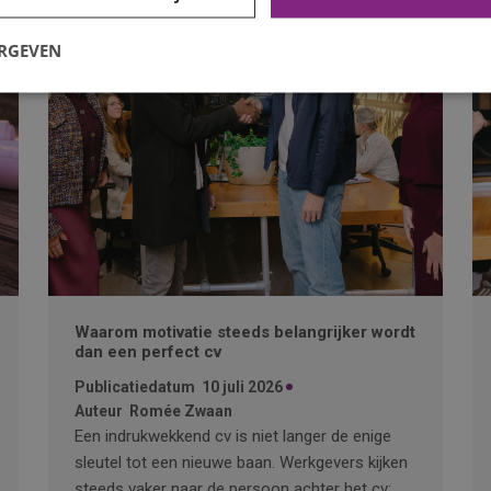
ERGEVEN
Waarom motivatie steeds belangrijker wordt
dan een perfect cv
Publicatiedatum
10 juli 2026
Auteur
Romée Zwaan
Een indrukwekkend cv is niet langer de enige
sleutel tot een nieuwe baan. Werkgevers kijken
steeds vaker naar de persoon achter het cv: