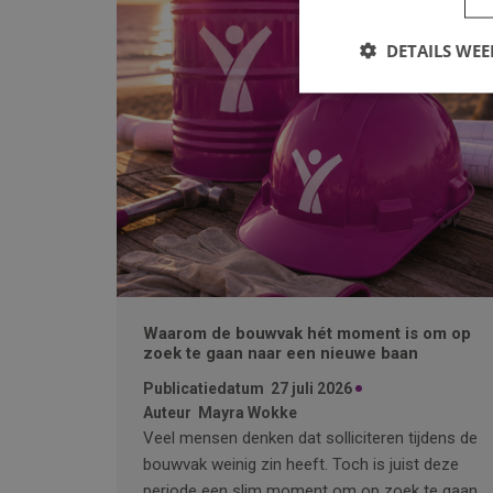
DETAILS WE
Waarom de bouwvak hét moment is om op
zoek te gaan naar een nieuwe baan
Publicatiedatum
27 juli 2026
Auteur
Mayra Wokke
Veel mensen denken dat solliciteren tijdens de
bouwvak weinig zin heeft. Toch is juist deze
periode een slim moment om op zoek te gaan