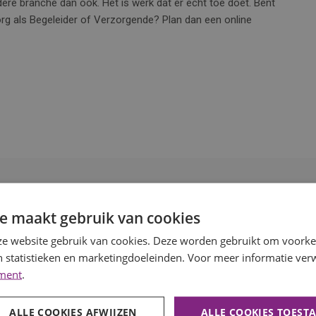
ere branche dan ook. Het is werk dat er echt toe doet. Bent
org als Begeleider of Verzorgende? Plan dan een online
e maakt gebruik van cookies
e website gebruik van cookies. Deze worden gebruikt om voorkeu
 statistieken en marketingdoeleinden. Voor meer informatie verw
ement
.
ALLE COOKIES AFWIJZEN
ALLE COOKIES TOEST