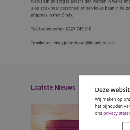
Werken in de zorg is anders dan werken in welke and
u op zoek naar personeel of een leuke baan in de z
afspraak in met Cindy.
Telefoonnummer: 0229 745 010
Emailadres: cindy.jesterhoudt@baanbereik.nl
Laatste Nieuws
Deze websit
Wij maken op onz
het bijhouden van
ons
privacy stat