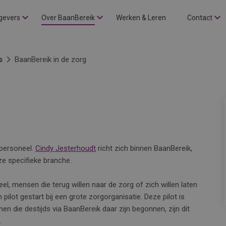
gevers
Over BaanBereik
Werken & Leren
Contact
s
BaanBereik in de zorg
gpersoneel.
Cindy Jesterhoudt
richt zich binnen BaanBereik,
ze specifieke branche.
l, mensen die terug willen naar de zorg of zich willen laten
ilot gestart bij een grote zorgorganisatie. Deze pilot is
n die destijds via BaanBereik daar zijn begonnen, zijn dit
.