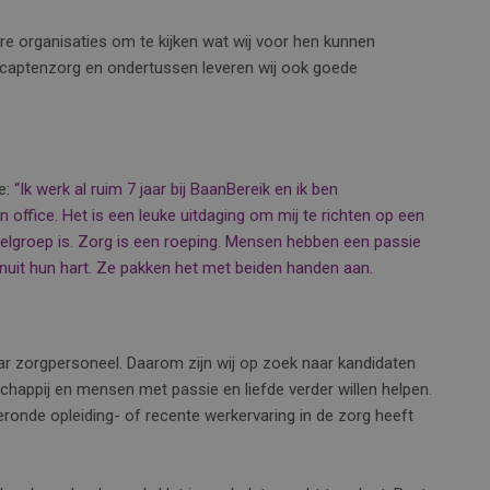
re organisaties om te kijken wat wij voor hen kunnen
icaptenzorg en ondertussen leveren wij ook goede
he:
“Ik werk al ruim 7 jaar bij BaanBereik en ik ben
 office. Het is een leuke uitdaging om mij te richten op een
lgroep is. Zorg is een roeping. Mensen hebben een passie
anuit hun hart. Ze pakken het met beiden handen aan.
aar zorgpersoneel. Daarom zijn wij op zoek naar kandidaten
schappij en mensen met passie en liefde verder willen helpen.
eronde opleiding- of recente werkervaring in de zorg heeft