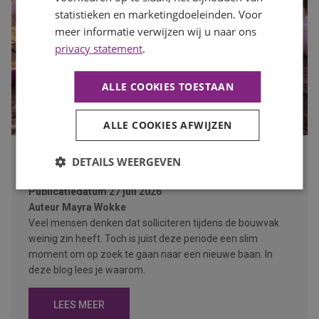
statistieken en marketingdoeleinden. Voor
meer informatie verwijzen wij u naar ons
privacy statement
.
ALLE COOKIES TOESTAAN
ALLE COOKIES AFWIJZEN
DETAILS WEERGEVEN
Waarom de bouwvak hét moment is om op zoek te gaan
naar een nieuwe baan
Publicatiedatum
27 juli 2026
Auteur
Mayra Wokke
Veel mensen denken dat solliciteren tijdens de bouwvak
weinig zin heeft. Toch is juist deze periode een slim
moment om op zoek te gaan naar een nieuwe baan. In
deze blog lees je waarom.
LEES MEER