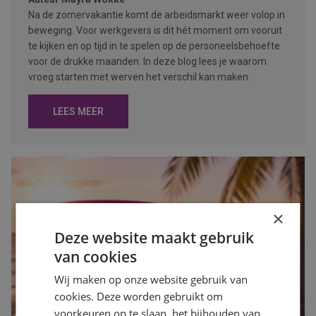
Na de zomervakantie komt de arbeidsmarkt weer volop in
beweging. Voor werkgevers is dit hét moment om vooruit
te kijken en op tijd in te spelen op de personeelsbehoefte
voor de drukke maanden. In deze blog lees je waarom
vroeg starten met werven het verschil kan maken.
LEES MEER
×
Deze website maakt gebruik
van cookies
Wij maken op onze website gebruik van
cookies. Deze worden gebruikt om
voorkeuren op te slaan, het bijhouden van