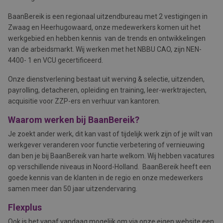
BaanBereik is een regionaal uitzendbureau met 2 vestigingen in
Zwaag en Heerhugowaard, onze medewerkers komen uit het
werkgebied en hebben kennis van de trends en ontwikkelingen
van de arbeidsmarkt. Wij werken met het NBBU CAO, zijn NEN-
4400- 1 en VCU gecertificeerd.
Onze dienstverlening bestaat uit werving & selectie, uitzenden,
payrolling, detacheren, opleiding en training, leer-werktrajecten,
acquisitie voor ZZP-ers en verhuur van kantoren.
Waarom werken bij BaanBereik?
Je zoekt ander werk, dit kan vast of tijdelijk werk zijn of je wilt van
werkgever veranderen voor functie verbetering of vernieuwing
dan ben je bij BaanBereik van harte welkom. Wij hebben vacatures
op verschillende niveaus in Noord-Holland. BaanBereik heeft een
goede kennis van de klanten in de regio en onze medewerkers
samen meer dan 50 jaar uitzendervaring.
Flexplus
Ook is het vanaf vandaag mogelijk om via onze eigen website een