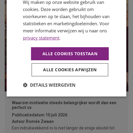
Wij maken op onze website gebruik van
cookies. Deze worden gebruikt om
voorkeuren op te slaan, het bijhouden van
statistieken en marketingdoeleinden. Voor
meer informatie verwijzen wij u naar ons
privacy statement
.
ALLE COOKIES TOESTAAN
ALLE COOKIES AFWIJZEN
DETAILS WEERGEVEN
Waarom motivatie steeds belangrijker wordt dan een
perfect cv
Publicatiedatum
10 juli 2026
Auteur
Romée Zwaan
Een indrukwekkend cv is niet langer de enige sleutel tot