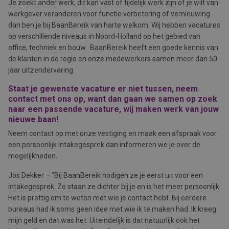
Je zoekt ander werk, dit kan vast of tijdelijk werk zijn of je wilt van
werkgever veranderen voor functie verbetering of vernieuwing
dan ben je bij BaanBereik van harte welkom. Wij hebben vacatures
op verschillende niveaus in Noord-Holland op het gebied van
office, techniek en bouw. BaanBereik heeft een goede kennis van
de klanten in de regio en onze medewerkers samen meer dan 50
jaar uitzendervaring.
Staat je gewenste vacature er niet tussen, neem
contact met ons op, want dan gaan we samen op zoek
naar een passende vacature, wij maken werk van jouw
nieuwe baan!
Neem contact op met onze vestiging en maak een afspraak voor
een persoonlijk intakegesprek dan informeren we je over de
mogelijkheden.
Jos Dekker – “Bij BaanBereik nodigen ze je eerst uit voor een
intakegesprek. Zo staan ze dichter bij je en is het meer persoonlijk.
Het is prettig om te weten met wie je contact hebt. Bij eerdere
bureaus had ik soms geen idee met wie ik te maken had. Ik kreeg
mijn geld en dat was het. Uiteindelijk is dat natuurlijk ook het