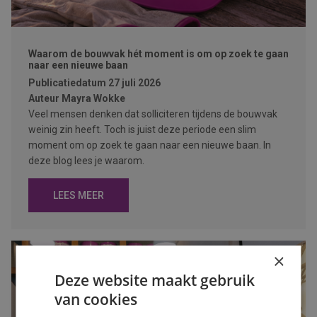
Waarom de bouwvak hét moment is om op zoek te gaan
naar een nieuwe baan
Publicatiedatum
27 juli 2026
Auteur
Mayra Wokke
Veel mensen denken dat solliciteren tijdens de bouwvak
weinig zin heeft. Toch is juist deze periode een slim
moment om op zoek te gaan naar een nieuwe baan. In
deze blog lees je waarom.
LEES MEER
×
Deze website maakt gebruik
van cookies