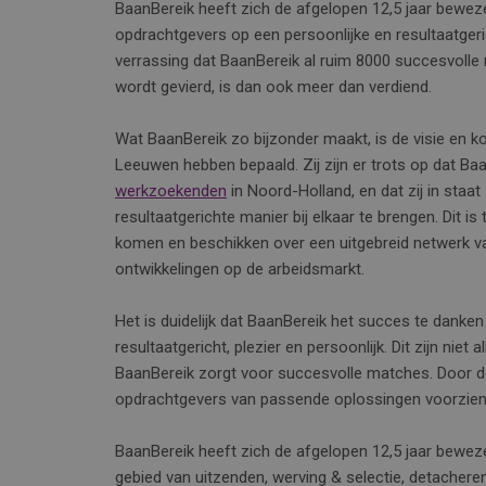
BaanBereik heeft zich de afgelopen 12,5 jaar beweze
opdrachtgevers op een persoonlijke en resultaatgeri
verrassing dat BaanBereik al ruim 8000 succesvolle m
wordt gevierd, is dan ook meer dan verdiend.
Wat BaanBereik zo bijzonder maakt, is de visie en
Leeuwen hebben bepaald. Zij zijn er trots op dat Ba
werkzoekenden
in Noord-Holland, en dat zij in staa
resultaatgerichte manier bij elkaar te brengen. Dit i
komen en beschikken over een uitgebreid netwerk v
ontwikkelingen op de arbeidsmarkt.
Het is duidelijk dat BaanBereik het succes te danke
resultaatgericht, plezier en persoonlijk. Dit zijn nie
BaanBereik zorgt voor succesvolle matches. Door de
opdrachtgevers van passende oplossingen voorzien
BaanBereik heeft zich de afgelopen 12,5 jaar bewez
gebied van uitzenden, werving & selectie, detachere