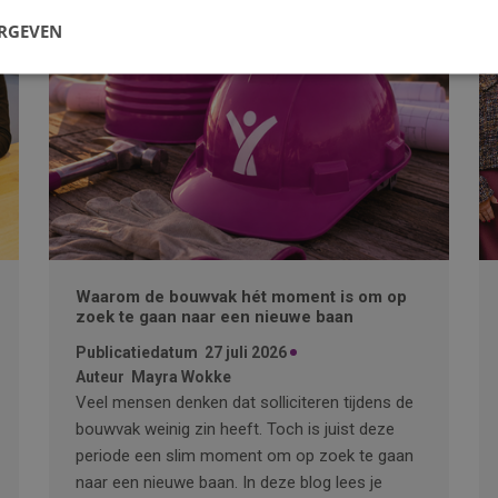
ERGEVEN
Waarom de bouwvak hét moment is om op
zoek te gaan naar een nieuwe baan
Publicatiedatum
27 juli 2026
Auteur
Mayra Wokke
Veel mensen denken dat solliciteren tijdens de
bouwvak weinig zin heeft. Toch is juist deze
periode een slim moment om op zoek te gaan
naar een nieuwe baan. In deze blog lees je