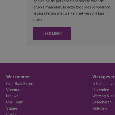
spelen op de personeelsbehoefte voor de
drukke maanden. In deze blog lees je waarom
vroeg starten met werven het verschil kan
maken.
LEES MEER
Werknemer
Werkgever
Over BaanBereik
Ik heb een va
Vacatures
Uitzenden
Nieuws
Werving & sel
Ons Team
Detacheren
Stages
Opleiden
Contact