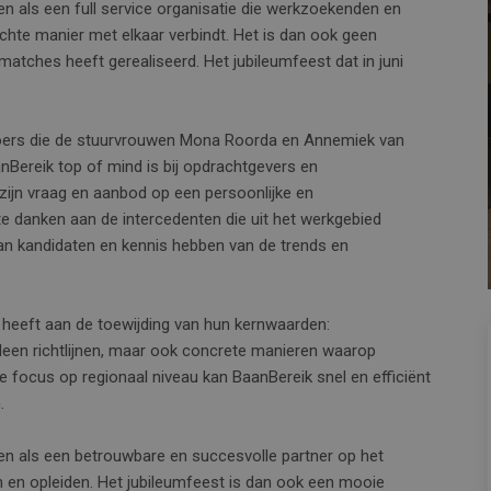
n als een full service organisatie die werkzoekenden en
chte manier met elkaar verbindt. Het is dan ook geen
atches heeft gerealiseerd. Het jubileumfeest dat in juni
 koers die de stuurvrouwen Mona Roorda en Annemiek van
anBereik top of mind is bij opdrachtgevers en
t zijn vraag en aanbod op een persoonlijke en
s te danken aan de intercedenten die uit het werkgebied
an kandidaten en kennis hebben van de trends en
n heeft aan de toewijding van hun kernwaarden:
t alleen richtlijnen, maar ook concrete manieren waarop
 focus op regionaal niveau kan BaanBereik snel en efficiënt
.
en als een betrouwbare en succesvolle partner op het
n en opleiden. Het jubileumfeest is dan ook een mooie