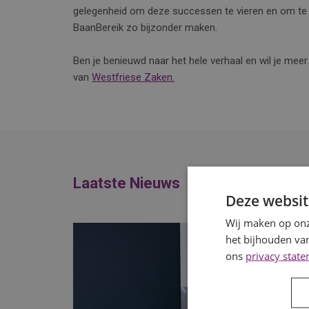
gelegenheid om deze successen te vieren en om te r
BaanBereik zo bijzonder maken.
Ben je benieuwd naar het hele verhaal en wil je meer
van
Westfriese Zaken.
Laatste Nieuws
Deze websit
Wij maken op onz
het bijhouden van
ons
privacy stat