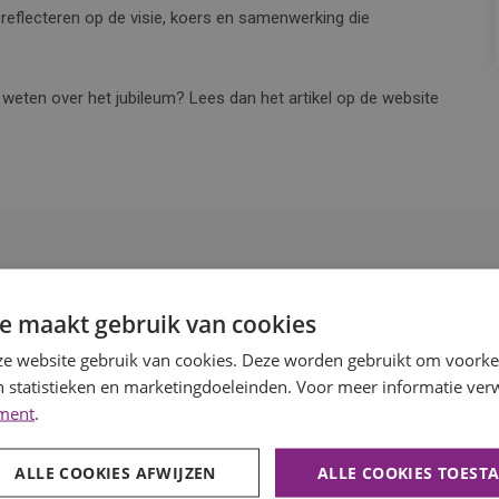
eflecteren op de visie, koers en samenwerking die
 weten over het jubileum? Lees dan het artikel op de website
e maakt gebruik van cookies
e website gebruik van cookies. Deze worden gebruikt om voorkeu
 statistieken en marketingdoeleinden. Voor meer informatie verw
ement
.
ALLE COOKIES AFWIJZEN
ALLE COOKIES TOEST