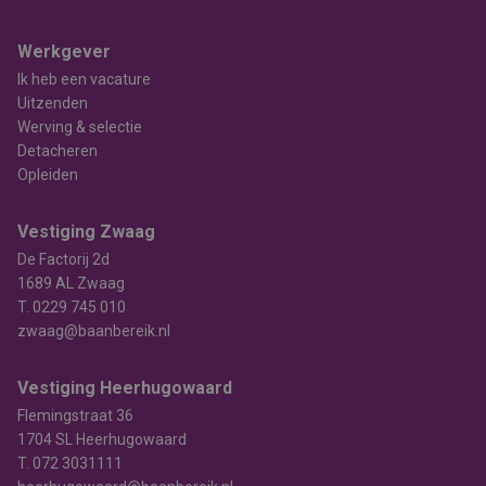
Werkgever
Ik heb een vacature
Uitzenden
Werving & selectie
Detacheren
Opleiden
Vestiging Zwaag
De Factorij 2d
1689 AL Zwaag
T.
0229 745 010
zwaag@baanbereik.nl
Vestiging Heerhugowaard
Flemingstraat 36
1704 SL Heerhugowaard
T.
072 3031111