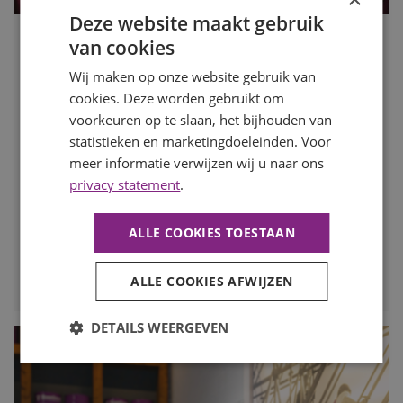
Deze website maakt gebruik
van cookies
Waarom motivatie steeds belangrijker wordt dan een
perfect cv
Wij maken op onze website gebruik van
Publicatiedatum
10 juli 2026
cookies. Deze worden gebruikt om
Auteur
Romée Zwaan
voorkeuren op te slaan, het bijhouden van
Een indrukwekkend cv is niet langer de enige sleutel tot
statistieken en marketingdoeleinden. Voor
een nieuwe baan. Werkgevers kijken steeds vaker naar de
meer informatie verwijzen wij u naar ons
persoon achter het cv: hoe gemotiveerd is iemand, wil
privacy statement
.
iemand zich ontwikkelen en past diegene binnen het
team? In deze blog lees je waarom motivatie een steeds
grotere rol speelt op de huidige arbeidsmarkt.
ALLE COOKIES TOESTAAN
LEES MEER
ALLE COOKIES AFWIJZEN
DETAILS WEERGEVEN