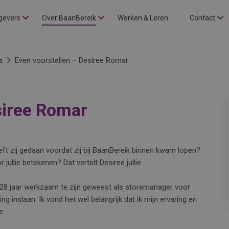
gevers
Over BaanBereik
Werken & Leren
Contact
s
Even voorstellen – Desiree Romar
siree Romar
ft zij gedaan voordat zij bij BaanBereik binnen kwam lopen?
jullie betekenen? Dat vertelt Desiree jullie.
 28 jaar werkzaam te zijn geweest als storemanager voor
ng inslaan. Ik vond het wel belangrijk dat ik mijn ervaring en
e.