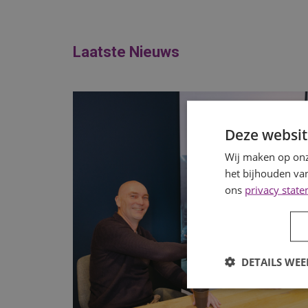
Laatste Nieuws
Deze websit
Wij maken op onz
het bijhouden van
ons
privacy stat
DETAILS WE