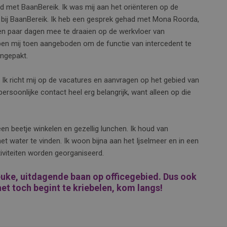
d met BaanBereik. Ik was mij aan het oriënteren op de
bij BaanBereik. Ik heb een gesprek gehad met Mona Roorda,
en paar dagen mee te draaien op de werkvloer van
bben mij toen aangeboden om de functie van intercedent te
angepakt.
. Ik richt mij op de vacatures en aanvragen op het gebied van
persoonlijke contact heel erg belangrijk, want alleen op die
 een beetje winkelen en gezellig lunchen. Ik houd van
et water te vinden. Ik woon bijna aan het Ijselmeer en in een
iviteiten worden georganiseerd.
euke, uitdagende baan op officegebied. Dus ook
 het toch begint te kriebelen, kom langs!