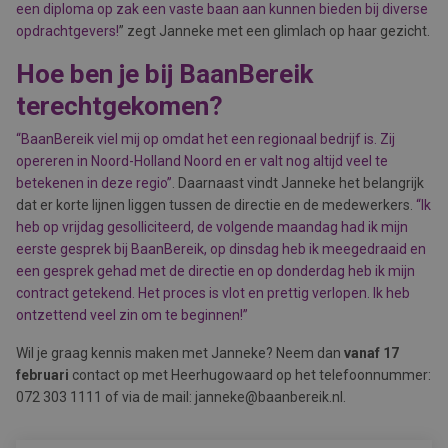
een diploma op zak een vaste baan aan kunnen bieden bij diverse
opdrachtgevers!
” zegt Janneke met een glimlach op haar gezicht.
Hoe ben je bij BaanBereik
terechtgekomen?
“BaanBereik viel mij op omdat het een regionaal bedrijf is. Zij
opereren in Noord-Holland Noord
en er valt nog altijd veel te
betekenen in deze regio
”
. Daarnaast vindt Janneke het belangrijk
dat er korte lijnen liggen tussen de directie en de medewerkers.
“Ik
heb op vrijdag gesolliciteerd, de volgende maandag had ik mijn
eerste gesprek bij BaanBereik, op dinsdag heb ik meegedraaid en
een gesprek gehad met de directie en op donderdag heb ik mijn
contract getekend. Het proces is vlot en prettig verlopen. Ik heb
ontzettend veel zin om te beginnen!”
Wil je graag kennis maken met Janneke? Neem dan
vanaf 17
februari
contact op met Heerhugowaard op het telefoonnummer:
072 303 1111 of via de mail: janneke@baanbereik.nl.