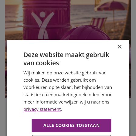
×
Deze website maakt gebruik
van cookies
Wij maken op onze website gebruik van
cookies. Deze worden gebruikt om
voorkeuren op te slaan, het bijhouden van
statistieken en marketingdoeleinden. Voor
meer informatie verwijzen wij u naar ons
privacy statement
.
Waarom de bouwvak hét moment is om op zoek te gaan
naar een nieuwe baan
Publicatiedatum
27 juli 2026
ALLE COOKIES TOESTAAN
Auteur
Mayra Wokke
Veel mensen denken dat solliciteren tijdens de bouwvak