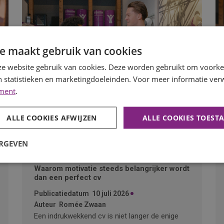
e maakt gebruik van cookies
e website gebruik van cookies. Deze worden gebruikt om voorkeu
 statistieken en marketingdoeleinden. Voor meer informatie verw
ement
.
ALLE COOKIES AFWIJZEN
ALLE COOKIES TOEST
ERGEVEN
Waarom motivatie steeds belangrijker wordt
dan een perfect cv
Publicatiedatum
10 juli 2026
Auteur
Romée Zwaan
Een indrukwekkend cv is niet langer de enige