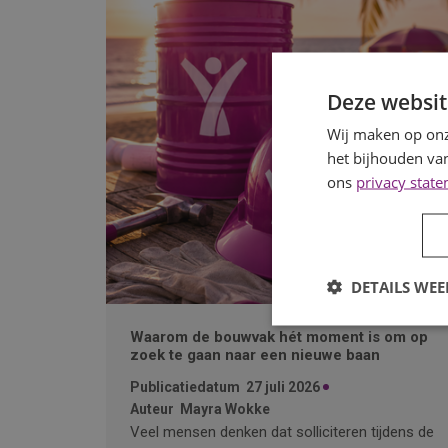
Deze websit
Wij maken op onz
het bijhouden van
ons
privacy stat
DETAILS WE
Waarom de bouwvak hét moment is om op
zoek te gaan naar een nieuwe baan
Publicatiedatum
27 juli 2026
Auteur
Mayra Wokke
Veel mensen denken dat solliciteren tijdens de