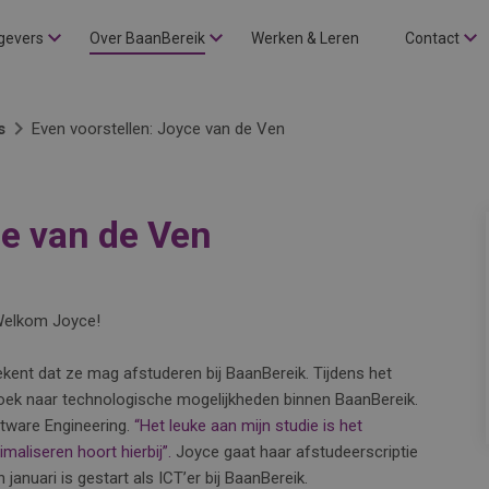
gevers
Over BaanBereik
Werken & Leren
Contact
s
Even voorstellen: Joyce van de Ven
ce van de Ven
 Welkom Joyce!
tekent dat ze mag afstuderen bij BaanBereik. Tijdens het
zoek naar technologische mogelijkheden binnen BaanBereik.
tware Engineering.
“Het leuke aan mijn studie is het
aliseren hoort hierbij”.
Joyce gaat haar afstudeerscriptie
 januari is gestart als ICT’er bij BaanBereik.