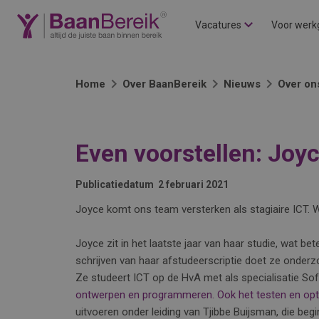
Vacatures
Voor werk
Home
Over BaanBereik
Nieuws
Over on
Even voorstellen: Joy
Publicatiedatum
2 februari 2021
Joyce komt ons team versterken als stagiaire ICT.
Joyce zit in het laatste jaar van haar studie, wat be
schrijven van haar afstudeerscriptie doet ze onder
Ze studeert ICT op de HvA met als specialisatie Sof
ontwerpen en programmeren. Ook het testen en optim
uitvoeren onder leiding van Tjibbe Buijsman, die begin