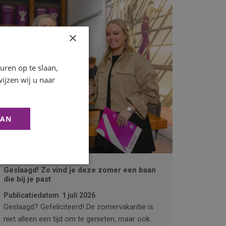
×
ren op te slaan,
ijzen wij u naar
AAN
Geslaagd! Zo vind je deze zomer een baan
die bij je past
Publicatiedatum
1 juli 2026
Geslaagd? Gefeliciteerd! De zomervakantie is
niet alleen een tijd om te genieten, maar ook