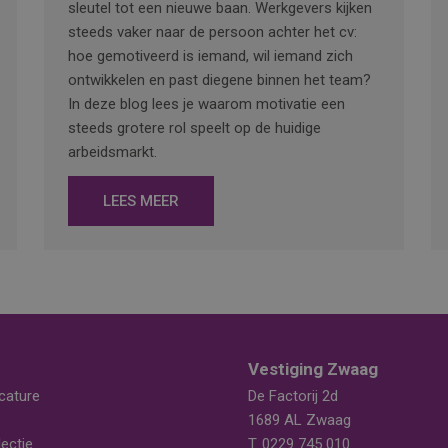
sleutel tot een nieuwe baan. Werkgevers kijken
steeds vaker naar de persoon achter het cv:
hoe gemotiveerd is iemand, wil iemand zich
ontwikkelen en past diegene binnen het team?
In deze blog lees je waarom motivatie een
steeds grotere rol speelt op de huidige
arbeidsmarkt.
LEES MEER
Vestiging Zwaag
cature
De Factorij 2d
1689 AL Zwaag
ectie
T.
0229 745 010