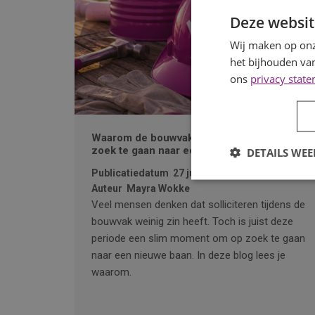
Deze websit
Wij maken op onz
het bijhouden van
ons
privacy stat
Waarom de bouwvak hét moment is om op
zoek te gaan naar een nieuwe baan
DETAILS WE
Publicatiedatum
27 juli 2026
Auteur
Mayra Wokke
Veel mensen denken dat solliciteren tijdens de
bouwvak weinig zin heeft. Toch is juist deze
periode een slim moment om op zoek te gaan
naar een nieuwe baan. In deze blog lees je
waarom.