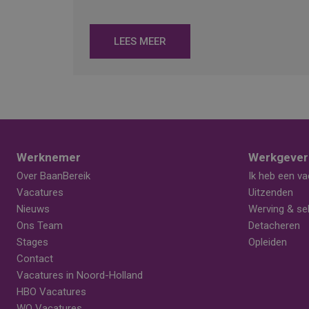
LEES MEER
Werknemer
Werkgever
Over BaanBereik
Ik heb een va
Vacatures
Uitzenden
Nieuws
Werving & sel
Ons Team
Detacheren
Stages
Opleiden
Contact
Vacatures in Noord-Holland
HBO Vacatures
WO Vacatures