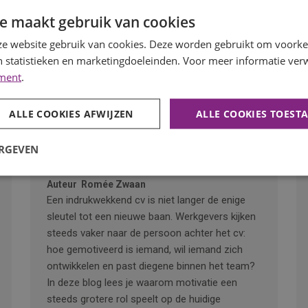
e maakt gebruik van cookies
e website gebruik van cookies. Deze worden gebruikt om voorkeu
 statistieken en marketingdoeleinden. Voor meer informatie verw
ement
.
ALLE COOKIES AFWIJZEN
ALLE COOKIES TOEST
Waarom motivatie steeds belangrijker wordt
dan een perfect cv
ERGEVEN
Publicatiedatum
10 juli 2026
Auteur
Romée Zwaan
Een indrukwekkend cv is niet langer de enige
sleutel tot een nieuwe baan. Werkgevers kijken
steeds vaker naar de persoon achter het cv:
hoe gemotiveerd is iemand, wil iemand zich
ontwikkelen en past diegene binnen het team?
In deze blog lees je waarom motivatie een
steeds grotere rol speelt op de huidige