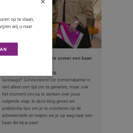
×
ren op te slaan,
ijzen wij u naar
AAN
Geslaagd! Zo vind je deze zomer een baan
die bij je past
Publicatiedatum
1 juli 2026
Geslaagd? Gefeliciteerd! De zomervakantie is
niet alleen een tijd om te genieten, maar ook
hét moment om na te denken over jouw
volgende stap. In deze blog geven we
praktische tips om je te oriënteren op de
arbeidsmarkt en helpen we je op weg naar een
baan die bij je past.