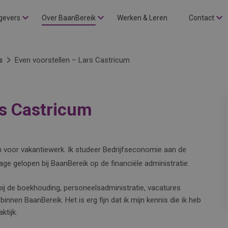
gevers
Over BaanBereik
Werken & Leren
Contact
s
Even voorstellen – Lars Castricum
rs Castricum
m voor vakantiewerk. Ik studeer Bedrijfseconomie aan de
age gelopen bij BaanBereik op de financiële administratie.
bij de boekhouding, personeelsadministratie, vacatures
binnen BaanBereik. Het is erg fijn dat ik mijn kennis die ik heb
ktijk.