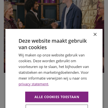
×
Deze website maakt gebruik
van cookies
Wij maken op onze website gebruik van
cookies. Deze worden gebruikt om
voorkeuren op te slaan, het bijhouden van
statistieken en marketingdoeleinden. Voor
meer informatie verwijzen wij u naar ons
Waarom motivatie steeds belangrijker wordt dan een
privacy statement
.
perfect cv
Publicatiedatum
10 juli 2026
ALLE COOKIES TOESTAAN
Auteur
Romée Zwaan
Een indrukwekkend cv is niet langer de enige sleutel tot
een nieuwe baan. Werkgevers kijken steeds vaker naar de