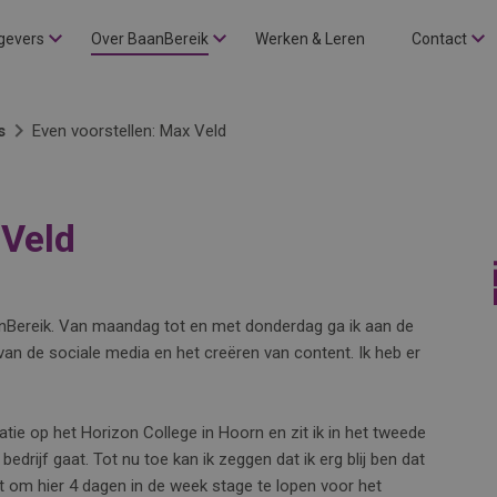
gevers
Over BaanBereik
Werken & Leren
Contact
s
Even voorstellen: Max Veld
 Veld
aanBereik. Van maandag tot en met donderdag ga ik aan de
van de sociale media en het creëren van content. Ik heb er
ie op het Horizon College in Hoorn en zit ik in het tweede
bedrijf gaat. Tot nu toe kan ik zeggen dat ik erg blij ben dat
 uit om hier 4 dagen in de week stage te lopen voor het