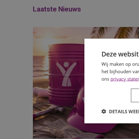
Laatste Nieuws
Deze websit
Wij maken op onz
het bijhouden van
ons
privacy stat
DETAILS WE