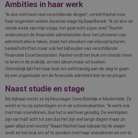
Ambities in haar werk
‘‘Ik doe echt heel veel verschillende dingen’’, vertelt Rachel over
haar negentien weken durende stage bij BaanBereik. ‘‘Ik zit al in de
vierde week van mijn stage, het gaat echt super snel.’’ Rachel
ondersteunt de financiële administratie door het uitvoeren van
administratieve taken, zoals het inboeken van inkoopfacturen,
bankafschriften maar ook het bijhouden van verschillende
Financiële Excel bestanden. Rachel vindt het leuk om steeds meer
te leren in de praktijk, en niet alleen maar uit boeken.
Uiteindelijk lijkt het haar leuk om zelfstandig aan de slag te gaan
bij een organisatie om de financiële administratie te verzorgen.
Naast studie en stage
Als bijbaan werkt ze bij Keurslager Cees Blokdijk in Medemblik. Ze
werkt er nu op zaterdagen en in de schoolvakanties. ‘‘Ik werk ook
met mijn vriendinnen, dus het is wel heel gezellig. De werktijden
zijn van half acht tot zes dus het zijn wel lange dagen maar ze
gaan altijd snel voorbij.’’ Naast Rachel haar bijbaan bij de slager
vindt ze het leuk om af te spreken met haar vriendinnen en om te