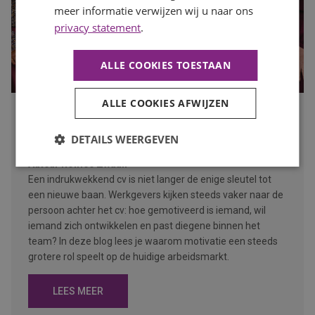
meer informatie verwijzen wij u naar ons
privacy statement
.
ALLE COOKIES TOESTAAN
ALLE COOKIES AFWIJZEN
Waarom motivatie steeds belangrijker wordt dan een
perfect cv
DETAILS WEERGEVEN
Publicatiedatum
10 juli 2026
Auteur
Romée Zwaan
Een indrukwekkend cv is niet langer de enige sleutel tot
een nieuwe baan. Werkgevers kijken steeds vaker naar de
persoon achter het cv: hoe gemotiveerd is iemand, wil
iemand zich ontwikkelen en past diegene binnen het
team? In deze blog lees je waarom motivatie een steeds
grotere rol speelt op de huidige arbeidsmarkt.
LEES MEER