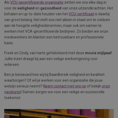
Als
VCU-gecertificeerde organisatie
zetten we ons elke dag in
voor de
veiligheid
en
gezondheid
van onze uitzendkrachten. Het
behalen en up-to-date houden van het
VCU-certificaat
is daarbij
van groot belang. Het stelt ons niet alleen in staat om te voldoen
aan de hoogste veiligheidsnormen, maar ook om samen te
werken met VCA-gecertificeerde bedrijven. Zo bieden we onze
medewerkers én klanten een betrouwbare en professionele
basis.
Freek en Cindy, van harte gefeliciteerd met deze
mooie mijlpaal
!
Jullie inzet draagt bij aan een veilige werkomgeving voor
iedereen.
Ben je benieuwd hoe wij bij BaanBereik veiligheid en kwaliteit
waarborgen? Of wil je werken voor een organisatie die jouw
welzijn serieus neemt?
Neem contact met ons op
of bekijk
onze
vacatures
! Samen zorgen we voor een veilige en succesvolle
toekomst.