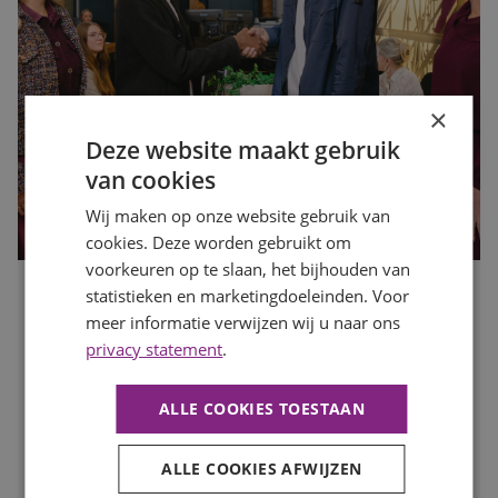
×
Deze website maakt gebruik
van cookies
Wij maken op onze website gebruik van
cookies. Deze worden gebruikt om
voorkeuren op te slaan, het bijhouden van
statistieken en marketingdoeleinden. Voor
Waarom motivatie steeds belangrijker wordt dan een
perfect cv
meer informatie verwijzen wij u naar ons
privacy statement
.
Publicatiedatum
10 juli 2026
Auteur
Romée Zwaan
Een indrukwekkend cv is niet langer de enige sleutel tot
ALLE COOKIES TOESTAAN
een nieuwe baan. Werkgevers kijken steeds vaker naar de
persoon achter het cv: hoe gemotiveerd is iemand, wil
ALLE COOKIES AFWIJZEN
iemand zich ontwikkelen en past diegene binnen het
team? In deze blog lees je waarom motivatie een steeds