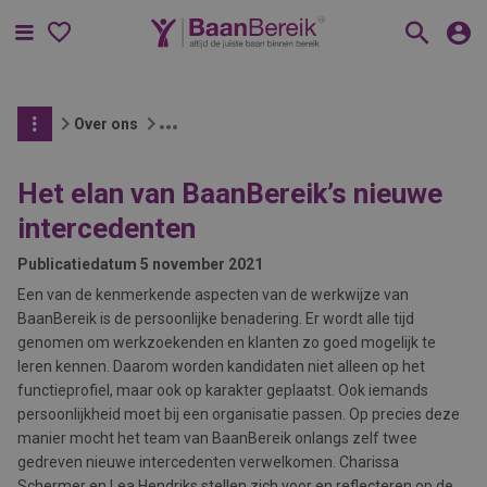
Menu
Over ons
Het elan van BaanBereik’s nieuwe
intercedenten
Publicatiedatum
5 november 2021
Een van de kenmerkende aspecten van de werkwijze van
BaanBereik is de persoonlijke benadering. Er wordt alle tijd
genomen om werkzoekenden en klanten zo goed mogelijk te
leren kennen. Daarom worden kandidaten niet alleen op het
functieprofiel, maar ook op karakter geplaatst. Ook iemands
persoonlijkheid moet bij een organisatie passen. Op precies deze
manier mocht het team van BaanBereik onlangs zelf twee
gedreven nieuwe intercedenten verwelkomen. Charissa
Schermer en Lea Hendriks stellen zich voor en reflecteren op de