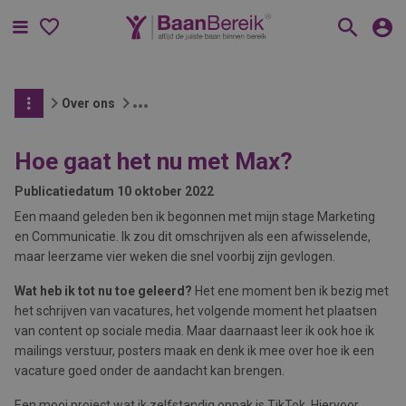
Menu
Over ons
Hoe gaat het nu met Max?
Publicatiedatum
10 oktober 2022
Een maand geleden ben ik begonnen met mijn stage Marketing
en Communicatie. Ik zou dit omschrijven als een afwisselende,
maar leerzame vier weken die snel voorbij zijn gevlogen.
Wat heb ik tot nu toe geleerd?
Het ene moment ben ik bezig met
het schrijven van vacatures, het volgende moment het plaatsen
van content op sociale media. Maar daarnaast leer ik ook hoe ik
mailings verstuur, posters maak en denk ik mee over hoe ik een
vacature goed onder de aandacht kan brengen.
Een mooi project wat ik zelfstandig oppak is TikTok. Hiervoor