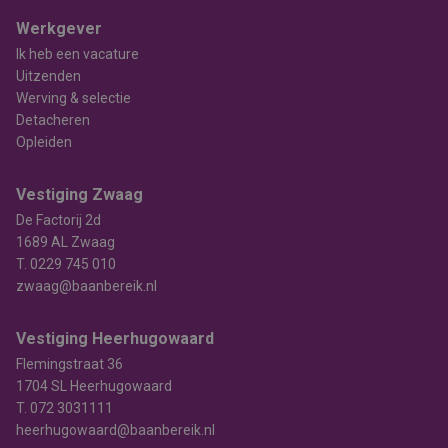
Werkgever
Ik heb een vacature
Uitzenden
Werving & selectie
Detacheren
Opleiden
Vestiging Zwaag
De Factorij 2d
1689 AL Zwaag
T.
0229 745 010
zwaag@baanbereik.nl
Vestiging Heerhugowaard
Flemingstraat 36
1704 SL Heerhugowaard
T.
072 3031111
heerhugowaard@baanbereik.nl