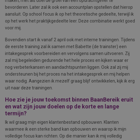
maken, met als doel de groei van een opdrachtgever te
bevorderen. Later zal ik ook een accountplan opstellen dat hierop
aansluit. Op school focus ik op het theoretische gedeelte, terwijl ik
op het werk het praktijkgedeelte leer. Deze combinatie werkt goed
voor mij.
Bovendien start ik vanaf 2 april ook met interne trainingen. Tijdens
de eerste training zal ik samen met Babette (de trainster) een
intakegesprek voorbereiden en vervolgens samen uitvoeren. Zij
zal mij begeleiden gedurende het hele proces en kijken waar er
nog verbeterkansen en aandachtspunten liggen. Ook zal zij mij
ondersteunen bij het proces na het intakegesprek en mij helpen
waar nodig. Aangezien ik mezelf graag blijf ontwikkelen, kijk ik erg
uit naar deze trainingen.
Hoe zie je jouw toekomst binnen BaanBereik eruit
en wat zijn jouw doelen op de korte en lange
termijn?
Ik wil graag mijn eigen klantenbestand opbouwen. Klanten
waarmee ik een sterke band kan opbouwen en waarop ik mijn
volledige focus kan richten. Op die manier kan ik mij volledig