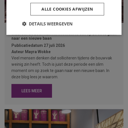
ALLE COOKIES AFWIJZEN
DETAILS WEERGEVEN
Waarom de bouwvak hét moment is om op zoek te gaan
naar een nieuwe baan
Publicatiedatum
27 juli 2026
Auteur
Mayra Wokke
Veel mensen denken dat solliciteren tijdens de bouwvak
weinig zin heeft. Toch is juist deze periode een slim
moment om op zoek te gaan naar een nieuwe baan. In
deze blog lees je waarom.
LEES MEER