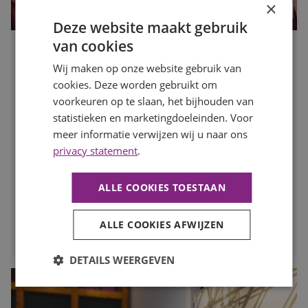
×
Deze website maakt gebruik
van cookies
Waarom motivatie steeds belangrijker wordt dan een
Wij maken op onze website gebruik van
perfect cv
cookies. Deze worden gebruikt om
Publicatiedatum
10 juli 2026
Auteur
voorkeuren op te slaan, het bijhouden van
Romée Zwaan
Een indrukwekkend cv is niet langer de enige sleutel tot
statistieken en marketingdoeleinden. Voor
een nieuwe baan. Werkgevers kijken steeds vaker naar de
meer informatie verwijzen wij u naar ons
persoon achter het cv: hoe gemotiveerd is iemand, wil
privacy statement
.
iemand zich ontwikkelen en past diegene binnen het
team? In deze blog lees je waarom motivatie een steeds
ALLE COOKIES TOESTAAN
grotere rol speelt op de huidige arbeidsmarkt.
ALLE COOKIES AFWIJZEN
LEES MEER
DETAILS WEERGEVEN