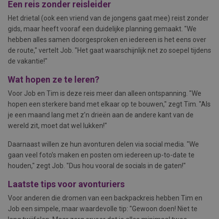
Een reis zonder reisleider
Het drietal (ook een vriend van de jongens gaat mee) reist zonder
gids, maar heeft vooraf een duidelijke planning gemaakt. "We
hebben alles samen doorgesproken en iedereen is het eens over
de route," vertelt Job. "Het gaat waarschijnlijk net zo soepel tijdens
de vakantie!"
Wat hopen ze te leren?
Voor Job en Tim is deze reis meer dan alleen ontspanning. "We
hopen een sterkere band met elkaar op te bouwen," zegt Tim. "Als
je een maand lang met z’n drieën aan de andere kant van de
wereld zit, moet dat wel lukken!"
Daarnaast willen ze hun avonturen delen via social media. "We
gaan veel foto’s maken en posten om iedereen up-to-date te
houden," zegt Job. "Dus hou vooral de socials in de gaten!"
Laatste tips voor avonturiers
Voor anderen die dromen van een backpackreis hebben Tim en
Job een simpele, maar waardevolle tip: "Gewoon doen! Niet te