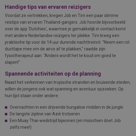
Handige tips van ervaren reizigers
Voordat ze vertrekken, kregen Job en Tim een paar slimme
reistips van ervaren Thailand-gangers. Job hoorde bijvoorbeeld
over de app ‘Dutchies’, waarmee je gemakkelijk in contact komt
met andere Nederlandse reizigers ter plekke. Tim kreeg een
praktische tip voor de 14 uur durende nachttreinrit: "Neem een rol
ducttape mee om de airco af te plakken," raadde zijn
fysiotherapeut aan. "Anders wordt het te koud om goed te
slapen!"
Spannende activiteiten op de planning
Naast het verkennen van tropische stranden en bruisende steden,
willen de jongens ook wat spanning en avontuur opzoeken. Op
hun lijst staan onder andere:
Overnachten in een drijvende bungalow midden in de jungle
De langste zipline van Azië trotseren
Een Muay Thai-wedstrijd bijwonen (en misschien doet Job
zelfs mee!)