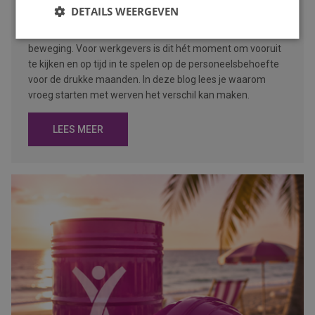
Publicatiedatum
7 augustus 2026
DETAILS WEERGEVEN
Auteur
Mayra Wokke
Na de zomervakantie komt de arbeidsmarkt weer volop in
beweging. Voor werkgevers is dit hét moment om vooruit
te kijken en op tijd in te spelen op de personeelsbehoefte
voor de drukke maanden. In deze blog lees je waarom
vroeg starten met werven het verschil kan maken.
LEES MEER