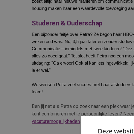
zoekt altijd naar nieuwe manieren om communicatie eff
houding maken haar een waardevolle toevoeging aan
Studeren & Ouderschap
Een bijzonder feitje over Petra? Ze begon haar HBO-
weken oud was. Nu, 3,5 jaar later en zonder studiev
Communicatie – inmiddels met twee kinderen! "Deze t
alles zo goed gaat." Tot slot heeft Petra nog een mo
uitdaging: "Ga ervoor! Ook al kan iets ingewikkeld 
je er wel."
We wensen Petra veel succes met haar afstudeerstag
team!
Ben jij net als Petra op zoek naar een plek waar j
kunt combineren met je persoonlijke leven? Ne
vacaturemogelijkheden
. Wie weet start jouw nie
Deze websit