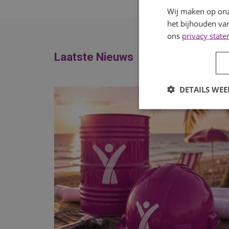
Wij maken op onz
het bijhouden van
ons
privacy stat
Laatste Nieuws
DETAILS WE