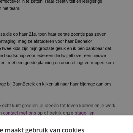
ectiever in te zetten. Haar creativiteit en leergierige
 het team!
studie op haar 21e, toen haar eerste zoontje pas zeven
ertraging, mag ze afstuderen voor haar Bachelor
wee kids zijn mijn grootste geluk en ik ben dankbaar dat
oie boodschap voor iedereen die twijfelt over een nieuwe
lijken, met een goede planning en doorzettingsvermogen kom
e bij BaanBereik en kijken uit naar haar bijdrage aan ons
e écht kunt groeien, je ideeën tot leven komen en je werk
em
contact met ons
op of bekijk onze
stage- en
uwe avontuur ook wel bij BaanBereik!
e maakt gebruik van cookies