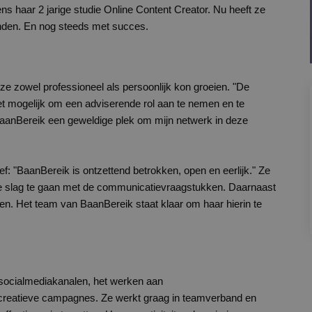
ens haar 2 jarige studie Online Content Creator. Nu heeft ze
onden. En nog steeds met succes.
ze zowel professioneel als persoonlijk kon groeien. "De
het mogelijk om een adviserende rol aan te nemen en te
BaanBereik een geweldige plek om mijn netwerk in deze
ef: "BaanBereik is ontzettend betrokken, open en eerlijk." Ze
n de slag te gaan met de communicatievraagstukken. Daarnaast
ten. Het team van BaanBereik staat klaar om haar hierin te
 socialmediakanalen, het werken aan
creatieve campagnes. Ze werkt graag in teamverband en