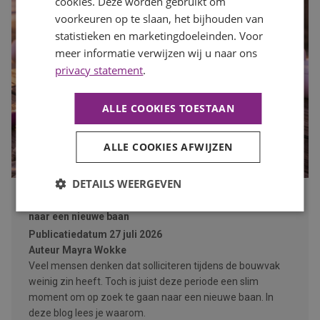
cookies. Deze worden gebruikt om
voorkeuren op te slaan, het bijhouden van
statistieken en marketingdoeleinden. Voor
meer informatie verwijzen wij u naar ons
privacy statement
.
ALLE COOKIES TOESTAAN
ALLE COOKIES AFWIJZEN
DETAILS WEERGEVEN
Waarom de bouwvak hét moment is om op zoek te gaan
naar een nieuwe baan
Publicatiedatum
27 juli 2026
Auteur
Mayra Wokke
Veel mensen denken dat solliciteren tijdens de bouwvak
weinig zin heeft. Toch is juist deze periode een slim
moment om op zoek te gaan naar een nieuwe baan. In
deze blog lees je waarom.