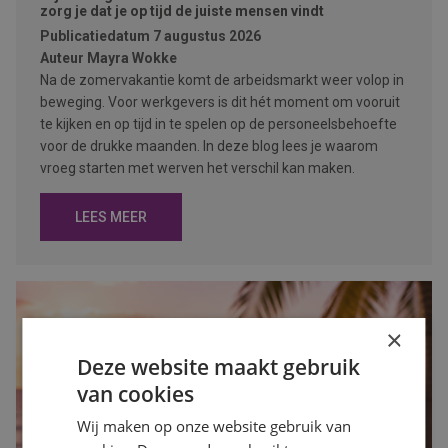
zorg je dat je op tijd de juiste mensen vindt
Publicatiedatum
7 augustus 2026
Auteur
Mayra Wokke
Na de zomervakantie komt de arbeidsmarkt weer volop in
beweging. Voor werkgevers is dit hét moment om vooruit
te kijken en op tijd in te spelen op de personeelsbehoefte
voor de drukke maanden. In deze blog lees je waarom
vroeg starten met werven het verschil kan maken.
LEES MEER
×
Deze website maakt gebruik
van cookies
Wij maken op onze website gebruik van