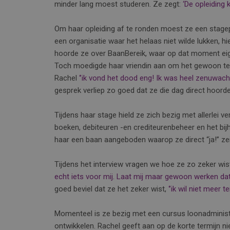
minder lang moest studeren. Ze zegt:
‘De opleiding k
Om haar opleiding af te ronden moest ze een stagepl
een organisatie waar het helaas niet wilde lukken, h
hoorde ze over BaanBereik, waar op dat moment eig
Toch moedigde haar vriendin aan om het gewoon te p
Rachel
‘’ik vond het dood eng! Ik was heel zenuwach
gesprek verliep zo goed dat ze die dag direct hoord
Tijdens haar stage hield ze zich bezig met allerlei 
boeken, debiteuren -en crediteurenbeheer en het bi
haar een baan aangeboden waarop ze direct “ja!” zei
Tijdens het interview vragen we hoe ze zo zeker wist 
echt iets voor mij. Laat mij maar gewoon werken dat v
goed beviel dat ze het zeker wist,
‘’ik wil niet meer t
Momenteel is ze bezig met een cursus loonadministrat
ontwikkelen. Rachel geeft aan op de korte termijn nie