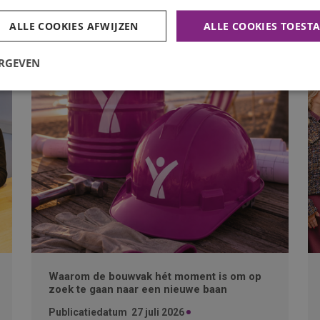
ALLE COOKIES AFWIJZEN
ALLE COOKIES TOEST
ERGEVEN
Waarom de bouwvak hét moment is om op
zoek te gaan naar een nieuwe baan
Publicatiedatum
27 juli 2026