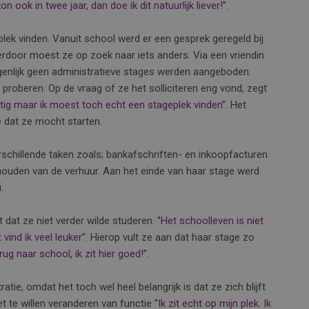
on ook in twee jaar, dan doe ik dit natuurlijk liever!’’.
ek vinden. Vanuit school werd er een gesprek geregeld bij
ierdoor moest ze op zoek naar iets anders. Via een vriendin
enlijk geen administratieve stages werden aangeboden.
roberen. Op de vraag of ze het solliciteren eng vond, zegt
tig maar ik moest toch echt een stageplek vinden’’
. Het
e dat ze mocht starten.
verschillende taken zoals; bankafschriften- en inkoopfacturen
jhouden van de verhuur. Aan het einde van haar stage werd
.
dat ze niet verder wilde studeren. ‘
’Het schoolleven is niet
ind ik veel leuker’’.
Hierop vult ze aan dat haar stage zo
erug naar school, ik zit hier goed!’’.
ie, omdat het toch wel heel belangrijk is dat ze zich blijft
t te willen veranderen van functie “
Ik zit echt op mijn plek. Ik