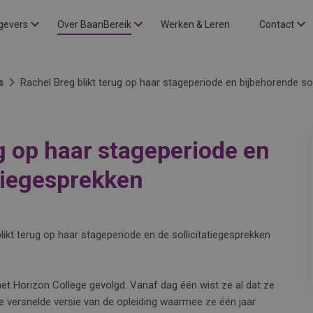
gevers
Over BaanBereik
Werken & Leren
Contact
s
Rachel Breg blikt terug op haar stageperiode en bijbehorende sol
g op haar stageperiode en
atiegesprekken
likt terug op haar stageperiode en de sollicitatiegesprekken
het Horizon College gevolgd. Vanaf dag één wist ze al dat ze
e versnelde versie van de opleiding waarmee ze één jaar