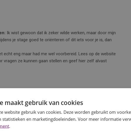
en:
Ik wist gewoon dat ik zeker wilde werken, maar door mijn
ijdens je stage goed te oriënteren of dit iets voor je is, dan
t echt eng maar had me wel voorbereid. Lees op de website
r vragen ze kunnen gaan stellen en geef hier zelf alvast
e maakt gebruik van cookies
e website gebruik van cookies. Deze worden gebruikt om voorkeu
 statistieken en marketingdoeleinden. Voor meer informatie verw
ement
.