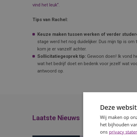
vind het leuk’’.
Tips van Rachel:
Keuze maken tussen werken of verder studer
stage werd het nog duidelijker. Dus mijn tip is om t
kom je er vanzelf achter.
Sollicitatiegesprek tip:
Gewoon doen! Ik vond he
wat het bedrijf doet en bedenk voor jezelf wat voo
antwoord op.
Deze websit
Wij maken op onz
Laatste Nieuws
het bijhouden van
ons
privacy stat