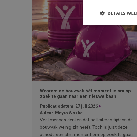
DETAILS WE
Waarom de bouwvak hét moment is om op
zoek te gaan naar een nieuwe baan
Publicatiedatum
27 juli 2026
Auteur
Mayra Wokke
Veel mensen denken dat solliciteren tijdens de
bouwvak weinig zin heeft. Toch is juist deze
periode een slim moment om op zoek te gaan