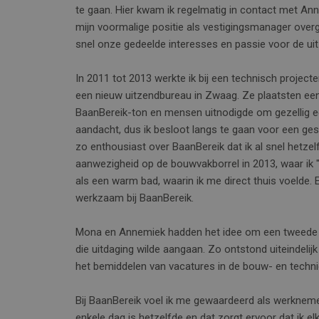
te gaan. Hier kwam ik regelmatig in contact met An
mijn voormalige positie als vestigingsmanager over
snel onze gedeelde interesses en passie voor de ui
In 2011 tot 2013 werkte ik bij een technisch projecte
een nieuw uitzendbureau in Zwaag. Ze plaatsten e
BaanBereik-ton en mensen uitnodigde om gezellig een
aandacht, dus ik besloot langs te gaan voor een ge
zo enthousiast over BaanBereik dat ik al snel hetzel
aanwezigheid op de bouwvakborrel in 2013, waar ik
als een warm bad, waarin ik me direct thuis voelde. E
werkzaam bij BaanBereik.
Mona en Annemiek hadden het idee om een tweede ve
die uitdaging wilde aangaan. Zo ontstond uiteindelij
het bemiddelen van vacatures in de bouw- en techniek
Bij BaanBereik voel ik me gewaardeerd als werknemer
enkele dag is hetzelfde en dat zorgt ervoor dat ik e