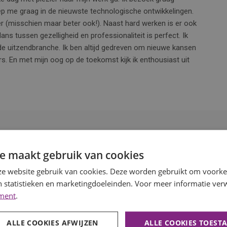
p me graag in de nieuwste technologische ontwikkelingen.
voer (misschien maar beter ook!). Naast hard werken is er ook
ns tussen gezelligheid en professionaliteit is perfect. Ik
de uitzendbranche. Ik ben altijd gedreven om nieuwe kansen
. En met mijn oog op de toekomst kijk ik enthousiast uit
e maakt gebruik van cookies
e website gebruik van cookies. Deze worden gebruikt om voorkeu
 statistieken en marketingdoeleinden. Voor meer informatie verw
ement
.
ALLE COOKIES AFWIJZEN
ALLE COOKIES TOEST