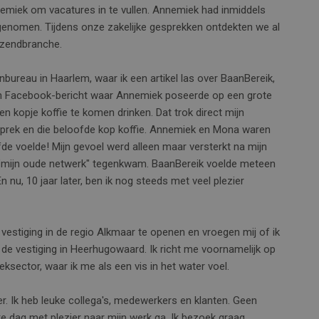
nemiek om vacatures in te vullen. Annemiek had inmiddels
genomen. Tijdens onze zakelijke gesprekken ontdekten we al
tzendbranche.
nbureau in Haarlem, waar ik een artikel las over BaanBereik,
en Facebook-bericht waar Annemiek poseerde op een grote
 kopje koffie te komen drinken. Dat trok direct mijn
sprek en die beloofde kop koffie. Annemiek en Mona waren
fde voelde! Mijn gevoel werd alleen maar versterkt na mijn
 "mijn oude netwerk" tegenkwam. BaanBereik voelde meteen
n nu, 10 jaar later, ben ik nog steeds met veel plezier
stiging in de regio Alkmaar te openen en vroegen mij of ik
k de vestiging in Heerhugowaard. Ik richt me voornamelijk op
sector, waar ik me als een vis in het water voel.
. Ik heb leuke collega's, medewerkers en klanten. Geen
lke dag met plezier naar mijn werk ga. Ik bezoek graag