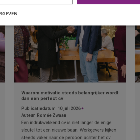
ERGEVEN
Waarom motivatie steeds belangrijker wordt
dan een perfect cv
Publicatiedatum
10 juli 2026
Auteur
Romée Zwaan
Een indrukwekkend cv is niet langer de enige
sleutel tot een nieuwe baan. Werkgevers kijken
steeds vaker naar de persoon achter het cv: