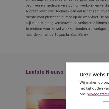
bedrijven en medewerkers op hun werkplek en verdie
Ik praat liever over techniek dan dat ik het zelf uit
ruimte voor plezier en humor op de werkvloer. De bala
blijf mezelf graag vernieuwen en verbeteren binnen 
te creëren voor zowel werkzoekenden als werkgevers
naar de komende 10 jaar bij BaanBereik!
Laatste Nieuws
Deze websit
Wij maken op onz
het bijhouden van
ons
privacy stat