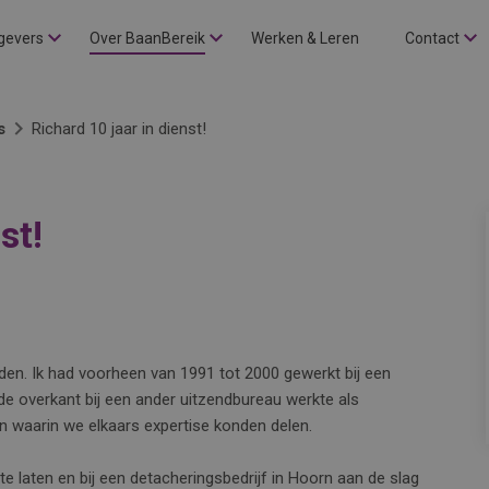
gevers
Over BaanBereik
Werken & Leren
Contact
s
Richard 10 jaar in dienst!
st!
eden. Ik had voorheen van 1991 tot 2000 gewerkt bij een
de overkant bij een ander uitzendbureau werkte als
waarin we elkaars expertise konden delen.
e laten en bij een detacheringsbedrijf in Hoorn aan de slag