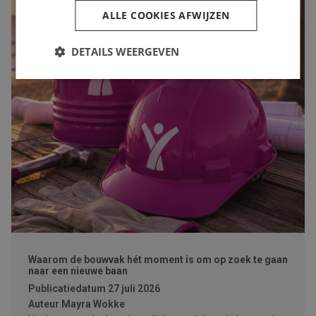
ALLE COOKIES AFWIJZEN
DETAILS WEERGEVEN
Waarom de bouwvak hét moment is om op zoek te gaan
naar een nieuwe baan
Publicatiedatum
27 juli 2026
Auteur
Mayra Wokke