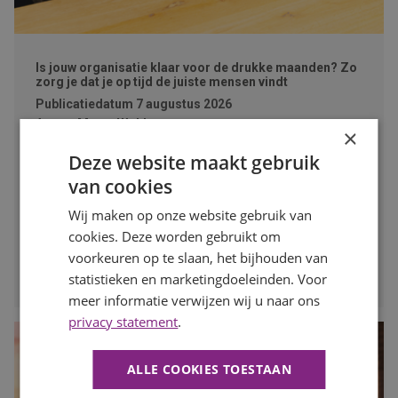
Is jouw organisatie klaar voor de drukke maanden? Zo
zorg je dat je op tijd de juiste mensen vindt
Publicatiedatum
7 augustus 2026
Auteur
Mayra Wokke
×
Na de zomervakantie komt de arbeidsmarkt weer volop in
Deze website maakt gebruik
beweging. Voor werkgevers is dit hét moment om vooruit
van cookies
te kijken en op tijd in te spelen op de personeelsbehoefte
voor de drukke maanden. In deze blog lees je waarom
Wij maken op onze website gebruik van
vroeg starten met werven het verschil kan maken.
cookies. Deze worden gebruikt om
voorkeuren op te slaan, het bijhouden van
LEES MEER
statistieken en marketingdoeleinden. Voor
meer informatie verwijzen wij u naar ons
privacy statement
.
ALLE COOKIES TOESTAAN