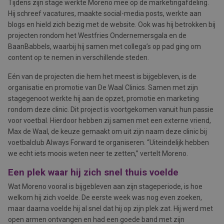
Tijdens zijn stage werkte Moreno mee op de marketingafdeling.
Hij schreef vacatures, maakte social-media posts, werkte aan
blogs en hield zich bezig met de website. Ook was hij betrokken bij
projecten rondom het Westfries Ondernemersgala en de
BaanBabbels, waarbij hij samen met collega’s op pad ging om
content op te nemen in verschillende steden.
Eén van de projecten die hem het meest is bijgebleven, is de
organisatie en promotie van De Waal Clinics. Samen met zijn
stagegenoot werkte hij aan de opzet, promotie en marketing
rondom deze clinic. Dit project is voortgekomen vanuit hun passie
voor voetbal. Hierdoor hebben zij samen met een externe vriend,
Max de Waal, de keuze gemaakt om uit zijn naam deze clinic bij
voetbalclub Always Forward te organiseren. “Uiteindelijk hebben
we echt iets moois weten neer te zetten,” vertelt Moreno.
Een plek waar hij zich snel thuis voelde
Wat Moreno vooral is bijgebleven aan zijn stageperiode, is hoe
welkom hij zich voelde. De eerste week was nog even zoeken,
maar daarna voelde hij al snel dat hij op zijn plek zat. Hij werd met
open armen ontvangen en had een goede band met zijn