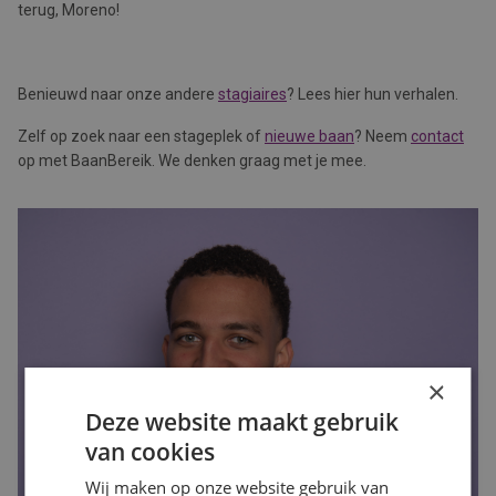
terug, Moreno!
Benieuwd naar onze andere
stagia
ires
? Lees hier hun verhalen.
Zelf op zoek naar een stageplek of
nieuwe baan
? Neem
contact
op met BaanBereik. We denken graag met je mee.
×
Deze website maakt gebruik
van cookies
Wij maken op onze website gebruik van