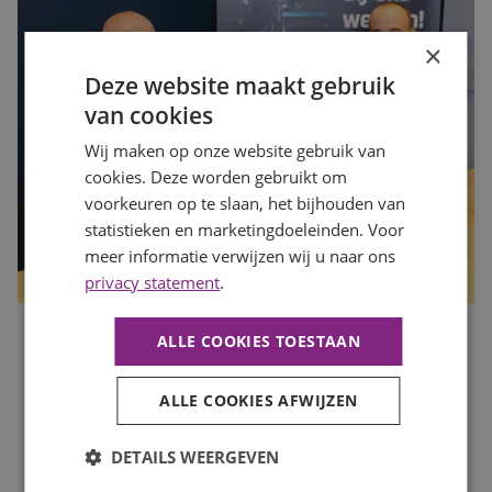
×
Deze website maakt gebruik
van cookies
Wij maken op onze website gebruik van
cookies. Deze worden gebruikt om
voorkeuren op te slaan, het bijhouden van
statistieken en marketingdoeleinden. Voor
meer informatie verwijzen wij u naar ons
privacy statement
.
ALLE COOKIES TOESTAAN
Is jouw organisatie klaar voor de drukke maanden? Zo
zorg je dat je op tijd de juiste mensen vindt
Publicatiedatum
7 augustus 2026
ALLE COOKIES AFWIJZEN
Auteur
Mayra Wokke
Na de zomervakantie komt de arbeidsmarkt weer volop in
DETAILS WEERGEVEN
beweging. Voor werkgevers is dit hét moment om vooruit
te kijken en op tijd in te spelen op de personeelsbehoefte