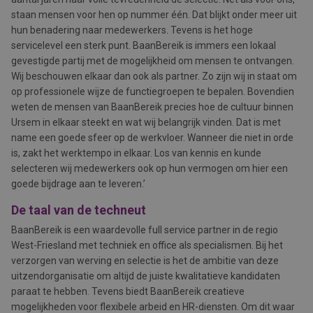
staan mensen voor hen op nummer één. Dat blijkt onder meer uit
hun benadering naar medewerkers. Tevens is het hoge
servicelevel een sterk punt. BaanBereik is immers een lokaal
gevestigde partij met de mogelijkheid om mensen te ontvangen.
Wij beschouwen elkaar dan ook als partner. Zo zijn wij in staat om
op professionele wijze de functiegroepen te bepalen. Bovendien
weten de mensen van BaanBereik precies hoe de cultuur binnen
Ursem in elkaar steekt en wat wij belangrijk vinden. Dat is met
name een goede sfeer op de werkvloer. Wanneer die niet in orde
is, zakt het werktempo in elkaar. Los van kennis en kunde
selecteren wij medewerkers ook op hun vermogen om hier een
goede bijdrage aan te leveren.’
De taal van de techneut
BaanBereik is een waardevolle full service partner in de regio
West-Friesland met techniek en office als specialismen. Bij het
verzorgen van werving en selectie is het de ambitie van deze
uitzendorganisatie om altijd de juiste kwalitatieve kandidaten
paraat te hebben. Tevens biedt BaanBereik creatieve
mogelijkheden voor flexibele arbeid en HR-diensten. Om dit waar