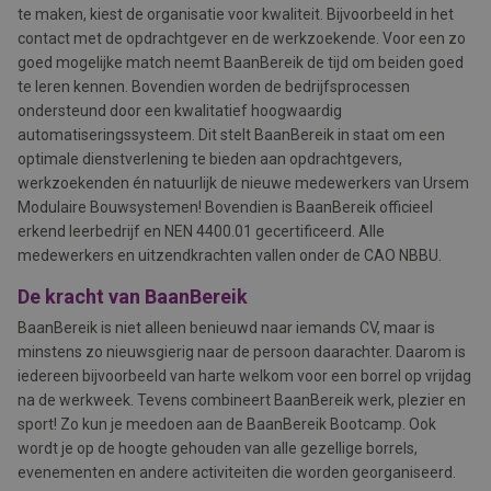
te maken, kiest de organisatie voor kwaliteit. Bijvoorbeeld in het
contact met de opdrachtgever en de werkzoekende. Voor een zo
goed mogelijke match neemt BaanBereik de tijd om beiden goed
te leren kennen. Bovendien worden de bedrijfsprocessen
ondersteund door een kwalitatief hoogwaardig
automatiseringssysteem. Dit stelt BaanBereik in staat om een
optimale dienstverlening te bieden aan opdrachtgevers,
werkzoekenden én natuurlijk de nieuwe medewerkers van Ursem
Modulaire Bouwsystemen! Bovendien is BaanBereik officieel
erkend leerbedrijf en NEN 4400.01 gecertificeerd. Alle
medewerkers en uitzendkrachten vallen onder de CAO NBBU.
De kracht van BaanBereik
BaanBereik is niet alleen benieuwd naar iemands CV, maar is
minstens zo nieuwsgierig naar de persoon daarachter. Daarom is
iedereen bijvoorbeeld van harte welkom voor een borrel op vrijdag
na de werkweek. Tevens combineert BaanBereik werk, plezier en
sport! Zo kun je meedoen aan de BaanBereik Bootcamp. Ook
wordt je op de hoogte gehouden van alle gezellige borrels,
evenementen en andere activiteiten die worden georganiseerd.