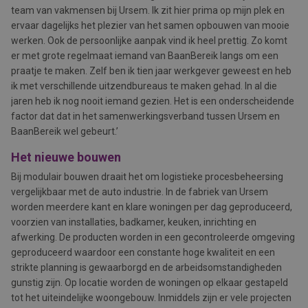
team van vakmensen bij Ursem. Ik zit hier prima op mijn plek en
ervaar dagelijks het plezier van het samen opbouwen van mooie
werken. Ook de persoonlijke aanpak vind ik heel prettig. Zo komt
er met grote regelmaat iemand van BaanBereik langs om een
praatje te maken. Zelf ben ik tien jaar werkgever geweest en heb
ik met verschillende uitzendbureaus te maken gehad. In al die
jaren heb ik nog nooit iemand gezien. Het is een onderscheidende
factor dat dat in het samenwerkingsverband tussen Ursem en
BaanBereik wel gebeurt.’
Het nieuwe bouwen
Bij modulair bouwen draait het om logistieke procesbeheersing
vergelijkbaar met de auto industrie. In de fabriek van Ursem
worden meerdere kant en klare woningen per dag geproduceerd,
voorzien van installaties, badkamer, keuken, inrichting en
afwerking. De producten worden in een gecontroleerde omgeving
geproduceerd waardoor een constante hoge kwaliteit en een
strikte planning is gewaarborgd en de arbeidsomstandigheden
gunstig zijn. Op locatie worden de woningen op elkaar gestapeld
tot het uiteindelijke woongebouw. Inmiddels zijn er vele projecten