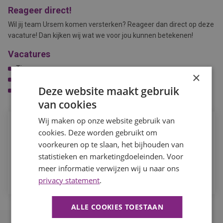
Reageer direct!
Wil jij team Ursem komen versterken? Reageer dan direct op deze
vacature! Dan kijken wij wat we voor jou kunnen betekenen!
Vacatures
Timmerman
×
Werkplaatstimmerman
Deze website maakt gebruik
Tegelzetter
van cookies
Wij maken op onze website gebruik van
Job Alert
cookies. Deze worden gebruikt om
Ontvang de laatste vacatures in jouw vakgebied direct in je
voorkeuren op te slaan, het bijhouden van
mailbox.
statistieken en marketingdoeleinden. Voor
meer informatie verwijzen wij u naar ons
MELD JE AAN
privacy statement
.
ALLE COOKIES TOESTAAN