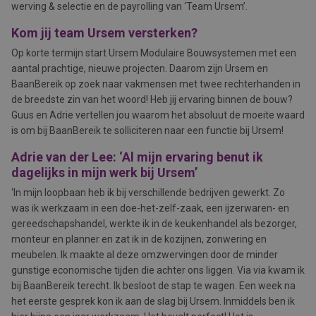
werving & selectie en de payrolling van ‘Team Ursem’.
Kom jij team Ursem versterken?
Op korte termijn start Ursem Modulaire Bouwsystemen met een
aantal prachtige, nieuwe projecten. Daarom zijn Ursem en
BaanBereik op zoek naar vakmensen met twee rechterhanden in
de breedste zin van het woord! Heb jij ervaring binnen de bouw?
Guus en Adrie vertellen jou waarom het absoluut de moeite waard
is om bij BaanBereik te solliciteren naar een functie bij Ursem!
Adrie van der Lee: ‘Al mijn ervaring benut ik
dagelijks in mijn werk bij Ursem’
‘In mijn loopbaan heb ik bij verschillende bedrijven gewerkt. Zo
was ik werkzaam in een doe-het-zelf-zaak, een ijzerwaren- en
gereedschapshandel, werkte ik in de keukenhandel als bezorger,
monteur en planner en zat ik in de kozijnen, zonwering en
meubelen. Ik maakte al deze omzwervingen door de minder
gunstige economische tijden die achter ons liggen. Via via kwam ik
bij BaanBereik terecht. Ik besloot de stap te wagen. Een week na
het eerste gesprek kon ik aan de slag bij Ursem. Inmiddels ben ik