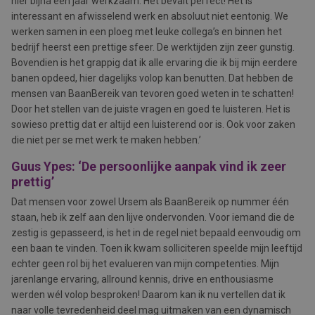
hier bijna een jaar werkzaam. Het bevalt perfect! Het is
interessant en afwisselend werk en absoluut niet eentonig. We
werken samen in een ploeg met leuke collega’s en binnen het
bedrijf heerst een prettige sfeer. De werktijden zijn zeer gunstig.
Bovendien is het grappig dat ik alle ervaring die ik bij mijn eerdere
banen opdeed, hier dagelijks volop kan benutten. Dat hebben de
mensen van BaanBereik van tevoren goed weten in te schatten!
Door het stellen van de juiste vragen en goed te luisteren. Het is
sowieso prettig dat er altijd een luisterend oor is. Ook voor zaken
die niet per se met werk te maken hebben.’
Guus Ypes: ‘De persoonlijke aanpak vind ik zeer
prettig’
Dat mensen voor zowel Ursem als BaanBereik op nummer één
staan, heb ik zelf aan den lijve ondervonden. Voor iemand die de
zestig is gepasseerd, is het in de regel niet bepaald eenvoudig om
een baan te vinden. Toen ik kwam solliciteren speelde mijn leeftijd
echter geen rol bij het evalueren van mijn competenties. Mijn
jarenlange ervaring, allround kennis, drive en enthousiasme
werden wél volop besproken! Daarom kan ik nu vertellen dat ik
naar volle tevredenheid deel mag uitmaken van een dynamisch