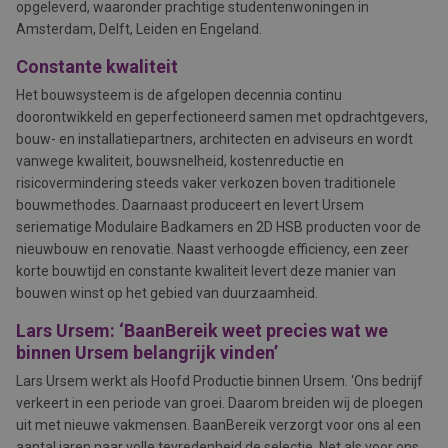
opgeleverd, waaronder prachtige studentenwoningen in
Amsterdam, Delft, Leiden en Engeland.
Constante kwaliteit
Het bouwsysteem is de afgelopen decennia continu
doorontwikkeld en geperfectioneerd samen met opdrachtgevers,
bouw- en installatiepartners, architecten en adviseurs en wordt
vanwege kwaliteit, bouwsnelheid, kostenreductie en
risicovermindering steeds vaker verkozen boven traditionele
bouwmethodes. Daarnaast produceert en levert Ursem
seriematige Modulaire Badkamers en 2D HSB producten voor de
nieuwbouw en renovatie. Naast verhoogde efficiency, een zeer
korte bouwtijd en constante kwaliteit levert deze manier van
bouwen winst op het gebied van duurzaamheid.
Lars Ursem: ‘BaanBereik weet precies wat we
binnen Ursem belangrijk vinden’
Lars Ursem werkt als Hoofd Productie binnen Ursem. ‘Ons bedrijf
verkeert in een periode van groei. Daarom breiden wij de ploegen
uit met nieuwe vakmensen. BaanBereik verzorgt voor ons al een
aantal jaren naar volle tevredenheid de selectie. Net als voor ons,