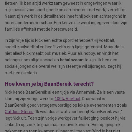
fietsen. 'Ik ben altijd werkzaam geweest in omgevingen waar ik
mijn passie voor sport goed kon combineren met werk,' vertelt hij.
Naast zijn werk in de detailhandel heeft hij ook een achtergrond in
horecaondernemerschap. Een keuze die werd ingegeven door zijn
familie’s affiniteit met de horecawereld.
In zijn vrije tijd is Nick een echte sportliefhebber! Hij voetbalt,
speelt zaalvoetbal en heeft zelfs een tijdje getennist. Maar dat is
niet alles! Nick maakt ook muziek. Puur als hobby, en vindt het
belangrijk om altijd sociaal en
behulpzaam
te zijn. 'Ik ben een
sociale jongen die overal wel zijn steentje wil bijdragen,' zegt hij
met een glimlach.
Hoe kwam je bij BaanBereik terecht?
Nick kende BaanBereik al een tijdje via Annemiek. Ze is een vaste
klant bij zijn vorige werk bij
100% Voetbal
. Daarnaast is
BaanBereik goed vertegenwoordigd op lokale evenementen zoals
Outdoor Stereo
. 'Ik wist dus al wat voor bedrijf BaanBereik was,'
legt Nick uit. Toen zijn vorige werkgever failliet ging, besloot hij via
LinkedIn op zoek te gaan naar nieuwe kansen. 'Hier op gesprek
gekomen en toen kwamen zij naar mij toe van: ‘Vind je het niet