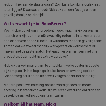
leuk om hier aan de slag te gaan?’ Zo’n
kans
kon ik natuurlijk niet
laten liggen!' Daarnaast houdt Nick ook van een feestje en een
gezellig drankje op zijn tijd!
Wat verwacht je bij BaanBereik?
Voor Nick is de rol van intercedent nieuw, maar hij kijkt er enorm
naar uit om zijn
commerciële vaardigheden
nu in te zetten voor
een dienstverlenende functie. 'Ik wil samen met een gezellig team
zorgen dat we zoveel mogelijk werkgevers en werknemers blij
maken met de juiste match. Het gaat hier om mensen, niet om
producten. Dat maakt het extra waardevol.'
Nick kijkt er ook naar uit om te ontdekken welke sector het beste
bij hem past. 'In het begin ga ik alles leren en ervaring opdoen.
Gaandeweg zal ik ontdekken welk vakgebied mij het beste ligt.'
Met zijn positieve instelling, sociale vaardigheden en brede
ervaring in klantgericht werk, zijn wij ervan overtuigd dat Nick een
geweldige aanvulling op ons team zal zijn.
Welkom bij het team, Nick!