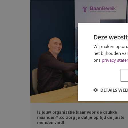
Deze websit
Wij maken op onz
het bijhouden van
ons
privacy stat
DETAILS WE
Is jouw organisatie klaar voor de drukke
maanden? Zo zorg je dat je op tijd de juiste
mensen vindt