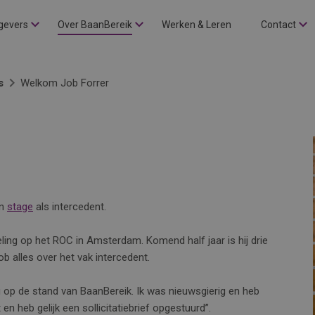
gevers
Over BaanBereik
Werken & Leren
Contact
s
Welkom Job Forrer
jn
stage
als intercedent.
ing op het ROC in Amsterdam. Komend half jaar is hij drie
ob alles over het vak intercedent.
g op de stand van BaanBereik. Ik was nieuwsgierig en heb
 heb gelijk een sollicitatiebrief opgestuurd”.