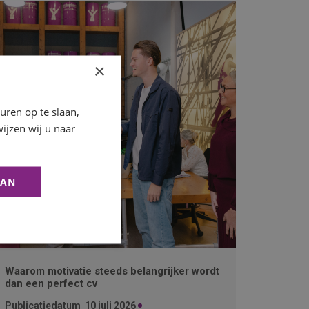
×
ren op te slaan,
ijzen wij u naar
AAN
Waarom motivatie steeds belangrijker wordt
dan een perfect cv
Publicatiedatum
10 juli 2026