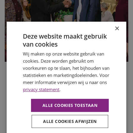
×
Deze website maakt gebruik
van cookies
Wij maken op onze website gebruik van
cookies. Deze worden gebruikt om
voorkeuren op te slaan, het bijhouden van
Waarom motivatie steeds belangrijker wordt dan een
statistieken en marketingdoeleinden. Voor
perfect cv
meer informatie verwijzen wij u naar ons
Publicatiedatum
10 juli 2026
privacy statement
.
Auteur
Romée Zwaan
Een indrukwekkend cv is niet langer de enige sleutel tot
een nieuwe baan. Werkgevers kijken steeds vaker naar de
ALLE COOKIES TOESTAAN
persoon achter het cv: hoe gemotiveerd is iemand, wil
iemand zich ontwikkelen en past diegene binnen het
ALLE COOKIES AFWIJZEN
team? In deze blog lees je waarom motivatie een steeds
grotere rol speelt op de huidige arbeidsmarkt.