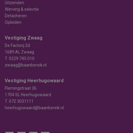
Uitzenden
Werving & selectie
Detacheren
Opleiden
Vestiging Zwaag
De Factorij 2d
1689 AL Zwaag
T.
0229 745 010
zwaag@baanbereik.nl
Vestiging Heerhugowaard
Flemingstraat 36
1704 SL Heerhugowaard
T.
072 3031111
heerhugowaard@baanbereik.nl