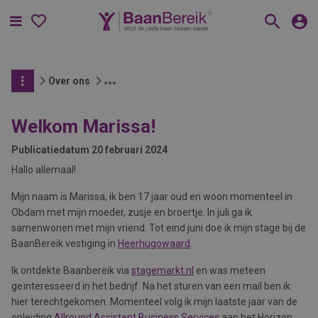
Menu
Over ons
Welkom Marissa!
Publicatiedatum
20 februari 2024
Hallo allemaal!
Mijn naam is Marissa, ik ben 17 jaar oud en woon momenteel in
Obdam met mijn moeder, zusje en broertje. In juli ga ik
samenwonen met mijn vriend. Tot eind juni doe ik mijn stage bij de
BaanBereik vestiging in
Heerhugowaard
.
Ik ontdekte Baanbereik via
stagemarkt.nl
en was meteen
geïnteresseerd in het bedrijf. Na het sturen van een mail ben ik
hier terechtgekomen. Momenteel volg ik mijn laatste jaar van de
opleiding
Allround Assistent Business Services
aan het Horizon