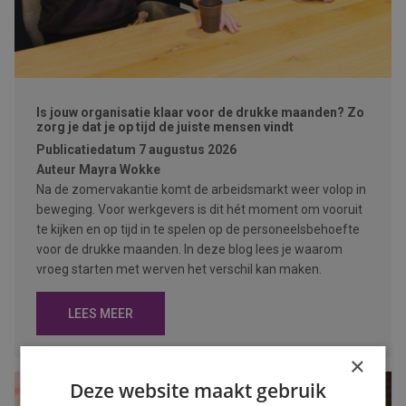
Is jouw organisatie klaar voor de drukke maanden? Zo
zorg je dat je op tijd de juiste mensen vindt
Publicatiedatum
7 augustus 2026
Auteur
Mayra Wokke
Na de zomervakantie komt de arbeidsmarkt weer volop in
beweging. Voor werkgevers is dit hét moment om vooruit
te kijken en op tijd in te spelen op de personeelsbehoefte
voor de drukke maanden. In deze blog lees je waarom
vroeg starten met werven het verschil kan maken.
LEES MEER
×
Deze website maakt gebruik