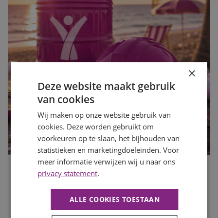
×
Deze website maakt gebruik
van cookies
Wij maken op onze website gebruik van
cookies. Deze worden gebruikt om
voorkeuren op te slaan, het bijhouden van
statistieken en marketingdoeleinden. Voor
meer informatie verwijzen wij u naar ons
privacy statement
.
Waarom de bouwvak hét moment is om op zoek te gaan
naar een nieuwe baan
Publicatiedatum
27 juli 2026
ALLE COOKIES TOESTAAN
Auteur
Mayra Wokke
Veel mensen denken dat solliciteren tijdens de bouwvak