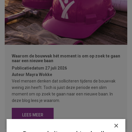
Waarom de bouwvak hét moment is om op zoek te gaan
naar een nieuwe baan
Publicatiedatum
27 juli 2026
Auteur
Mayra Wokke
Veel mensen denken dat solliciteren tijdens de bouwvak
weinig zin heeft. Toch is juist deze periode een slim
moment om op zoek te gaan naar een nieuwe baan. In
deze blog lees je waarom.
LEES MEER
×