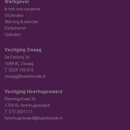
Werkgever
Ik heb een vacature
Uitzenden
Werving & selectie
Detacheren
Opleiden
Vestiging Zwaag
De Factorij 2d
1689 AL Zwaag
T.
0229 745 010
zwaag@baanbereik.nl
Vestiging Heerhugowaard
Flemingstraat 36
1704 SL Heerhugowaard
T.
072 3031111
heerhugowaard@baanbereik.nl