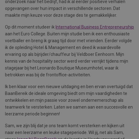
onderzoek naar het bedrijf, had ik al eerder positieve verhalen
opgevangen over hun impact in verschillende sectoren. Dat
maakte mijn keuze voor deze stage des te gemakkelijker.
Op dit moment studeer ik
International Business Entrepreneurship
aan het Euro College. Buiten mijn studie ben ik een enthousiaste
voetballer en breng ik graag tijd door met vrienden. Eerder volgde
ik de opleiding Hotel & Management en deed ik waardevolle
ervaring op als bijrijder/chauffeur bij Veldboer Eenhoorn. Mijn
kennis van de hospitality sector werd verder verrijkt tijdens mijn
stagejaar bij het Leonardo Boutique Museumhotel, waar ik
betrokken was bij de frontoffice-activiteiten.
Ik ben klaar voor een nieuwe uitdaging en ben ervan overtuigd dat
BaanBereik de ideale omgeving biedt om mijn vaardigheden te
ontwikkelen en mijn passie voor zowel ondernemerschap als
teamwerk te versterken. Laten we samen aan een succesvolle en
leerzame periode beginnen!
Sam, we zijn blij dat je ons team komt versterken en kijken uit
naar een leerzame en leuke stageperiode. Wil jij, net als Sam,