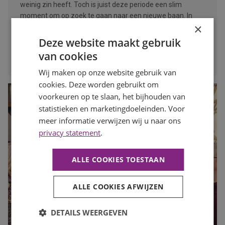
weinig zin heeft. Toch is juist deze periode een slim
moment om op zoek te gaan naar een nieuwe baan. In
×
deze blog lees je waarom.
Deze website maakt gebruik
LEES MEER
van cookies
Wij maken op onze website gebruik van
cookies. Deze worden gebruikt om
voorkeuren op te slaan, het bijhouden van
statistieken en marketingdoeleinden. Voor
meer informatie verwijzen wij u naar ons
privacy statement
.
ALLE COOKIES TOESTAAN
ALLE COOKIES AFWIJZEN
DETAILS WEERGEVEN