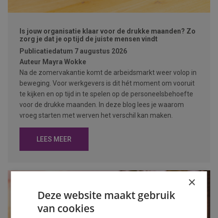
Is jouw organisatie klaar voor de drukke maanden? Zo
zorg je dat je op tijd de juiste mensen vindt
Publicatiedatum
7 augustus 2026
Auteur
Mayra Wokke
Na de zomervakantie komt de arbeidsmarkt weer volop in
beweging. Voor werkgevers is dit hét moment om vooruit
te kijken en op tijd in te spelen op de personeelsbehoefte
voor de drukke maanden. In deze blog lees je waarom
vroeg starten met werven het verschil kan maken.
LEES MEER
×
Deze website maakt gebruik
van cookies