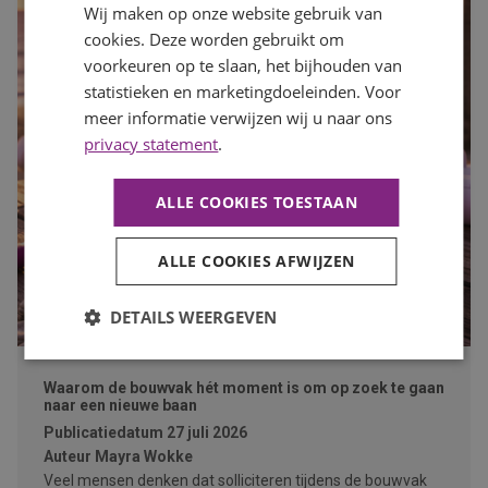
Wij maken op onze website gebruik van
cookies. Deze worden gebruikt om
voorkeuren op te slaan, het bijhouden van
statistieken en marketingdoeleinden. Voor
meer informatie verwijzen wij u naar ons
privacy statement
.
ALLE COOKIES TOESTAAN
ALLE COOKIES AFWIJZEN
DETAILS WEERGEVEN
Waarom de bouwvak hét moment is om op zoek te gaan
naar een nieuwe baan
Publicatiedatum
27 juli 2026
Auteur
Mayra Wokke
Veel mensen denken dat solliciteren tijdens de bouwvak